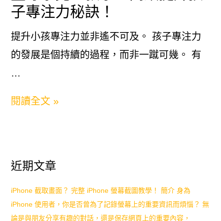
子專注力秘訣！
發
展
提升小孩專注力並非遙不可及。 孩子專注力
攻
的發展是個持續的過程，而非一蹴可幾。 有
略
…
如
閱讀全文 »
何
提
升
近期文章
小
孩
iPhone 截取畫面？ 完整 iPhone 螢幕截圖教學！ 簡介 身為
iPhone 使用者，你是否曾為了記錄螢幕上的重要資訊而煩惱？ 無
專
論是與朋友分享有趣的對話，還是保存網頁上的重要內容，