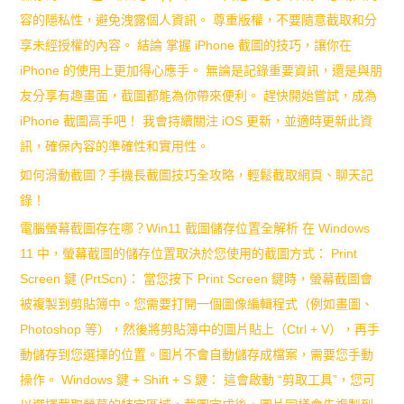
容的隱私性，避免洩露個人資訊。 尊重版權，不要隨意截取和分
享未經授權的內容。 結論 掌握 iPhone 截圖的技巧，讓你在
iPhone 的使用上更加得心應手。 無論是記錄重要資訊，還是與朋
友分享有趣畫面，截圖都能為你帶來便利。 趕快開始嘗試，成為
iPhone 截圖高手吧！ 我會持續關注 iOS 更新，並適時更新此資
訊，確保內容的準確性和實用性。
如何滑動截圖？手機長截圖技巧全攻略，輕鬆截取網頁、聊天記
錄！
電腦螢幕截圖存在哪？Win11 截圖儲存位置全解析 在 Windows
11 中，螢幕截圖的儲存位置取決於您使用的截圖方式： Print
Screen 鍵 (PrtScn)： 當您按下 Print Screen 鍵時，螢幕截圖會
被複製到剪貼簿中。您需要打開一個圖像編輯程式（例如畫圖、
Photoshop 等），然後將剪貼簿中的圖片貼上（Ctrl + V），再手
動儲存到您選擇的位置。圖片不會自動儲存成檔案，需要您手動
操作。 Windows 鍵 + Shift + S 鍵： 這會啟動 “剪取工具”，您可