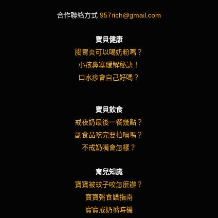
合作聯絡方式
957rich@gmail.com
寶貝健康
腸胃炎可以喝奶粉嗎？
小孩鼻塞緩解秘訣！
口水疹會自己好嗎？
寶貝飲食
戒夜奶最後一餐幾點？
副食品吃完要拍嗝嗎？
不戒奶嘴會怎樣？
育兒知識
寶寶被蚊子咬怎麼辦？
寶寶粥食譜指南
寶寶戒奶嘴時機