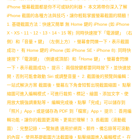
注
iPhone 螢幕截圖都是你不可或缺的利器。 本文將帶你深入了解
力？
iPhone 截圖的各種方法與技巧，讓你輕鬆掌握螢幕截圖的精髓！
1. 基礎截圖方法：快速又簡單 無 Home 鍵的 iPhone (如 iPhone
15
X、XS、11、12、13、14、15 等): 同時快速按下「電源鍵」（右
年
側）和「音量 + 鍵」（左側上方），螢幕會閃爍一下，表示截圖
兒
成功。 有 Home 鍵的 iPhone (如 iPhone SE、iPhone 8): 同時快
速按下「電源鍵」（側邊或頂部）和「Home 鍵」，螢幕會閃爍
童
一下，表示截圖成功。 提示： 兩個按鍵都要同時按下，並快速放
專
開，否則可能會啟動 Siri 或調整音量。 2. 截圖後的預覽與編輯：
家
一站式解決方案 截圖後，螢幕左下角會短暫出現截圖縮圖。 點擊
縮圖可進入編輯模式，可進行裁剪、標記、繪圖、添加文字、使
完
用放大鏡強調重點等。 編輯完成後，點擊「完成」可以儲存到
整
「照片」App，或是儲存為 PDF 到「檔案」App。 提示： 善用編
教
輯功能，讓你的截圖更清晰、更易於理解！ 3. 長截圖（滾動截
圖）：完整記錄，一覽無遺 適用於網頁、郵件、備忘錄等可滾動
學，
的內容。 使用基礎截圖方法截圖後，點擊縮圖進入編輯模式。 在