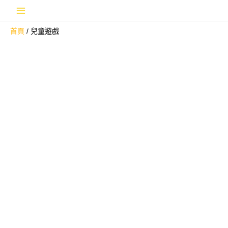
跳
Main
至
首頁
兒童遊戲
主
Menu
要
內
容