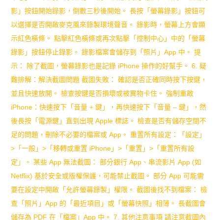
影」按鈕開始錄影，倒數三秒後開始。 長按「螢幕錄影」按鈕可
以選擇是否開啟麥克風來錄製環境聲音。 錄影時，螢幕上方會顯
示紅色橫條。 點擊紅色橫條或再次點擊「控制中心」中的「螢幕
錄影」按鈕停止錄影。 錄影檔案會儲存到「照片」App 中。 提
示： 除了截圖，螢幕錄影也是記錄 iPhone 操作的好幫手。 6. 疑
難排解：解決截圖問題 截圖失敗： 確認是否正確同時按下按鍵，
並且快速放開。 檢查按鍵是否損壞或被異物卡住。 強制重啟
iPhone：快速按下「音量 + 鍵」，再快速按下「音量 – 鍵」，然
後長按「電源鍵」直到出現 Apple 標誌。 檢查是否有儲存空間不
足的問題，刪除不必要的檔案或 App。 重置所有設定：「設定」
>「一般」>「移轉或重置 iPhone」>「重置」>「重置所有設
定」。 某些 App 無法截圖： 部分銀行 App、串流影片 App (如
Netflix) 基於安全或版權保護，可能禁止截圖。 部分 App 可能需
要在設定中開啟「允許螢幕錄製」權限。 截圖後找不到檔案： 檢
查「照片」App 的「最近項目」或「螢幕快照」相簿。 長截圖會
儲存為 PDF 在「檔案」App 中。 7. 其他注意事項 請注意截圖內