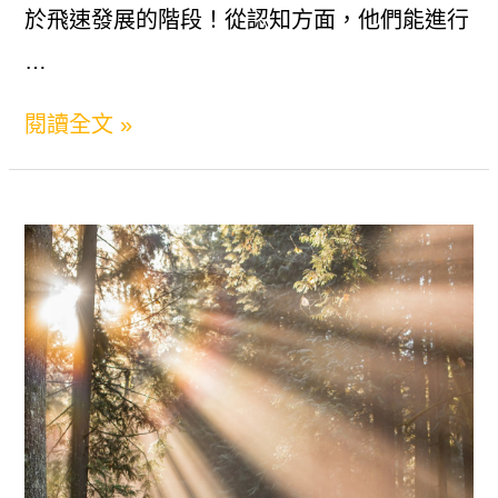
於飛速發展的階段！從認知方面，他們能進行
…
4
閱讀全文 »
歲
可
以
做
什
麼？
完
整
教