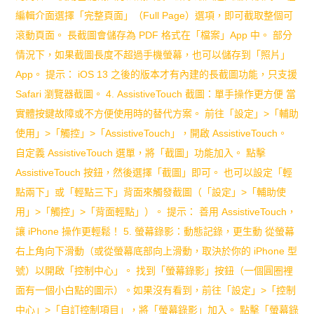
高
編輯介面選擇「完整頁面」（Full Page）選項，即可截取整個可
效
滾動頁面。 長截圖會儲存為 PDF 格式在「檔案」App 中。 部分
情況下，如果截圖長度不超過手機螢幕，也可以儲存到「照片」
提
App。 提示： iOS 13 之後的版本才有內建的長截圖功能，只支援
升
Safari 瀏覽器截圖。 4. AssistiveTouch 截圖：單手操作更方便 當
孩
實體按鍵故障或不方便使用時的替代方案。 前往「設定」>「輔助
使用」>「觸控」>「AssistiveTouch」，開啟 AssistiveTouch。
子
自定義 AssistiveTouch 選單，將「截圖」功能加入。 點擊
專
AssistiveTouch 按鈕，然後選擇「截圖」即可。 也可以設定「輕
注
點兩下」或「輕點三下」背面來觸發截圖（「設定」>「輔助使
用」>「觸控」>「背面輕點」）。 提示： 善用 AssistiveTouch，
力
讓 iPhone 操作更輕鬆！ 5. 螢幕錄影：動態記錄，更生動 從螢幕
秘
右上角向下滑動（或從螢幕底部向上滑動，取決於你的 iPhone 型
訣！
號）以開啟「控制中心」。 找到「螢幕錄影」按鈕（一個圓圈裡
面有一個小白點的圖示）。如果沒有看到，前往「設定」>「控制
中心」>「自訂控制項目」，將「螢幕錄影」加入。 點擊「螢幕錄