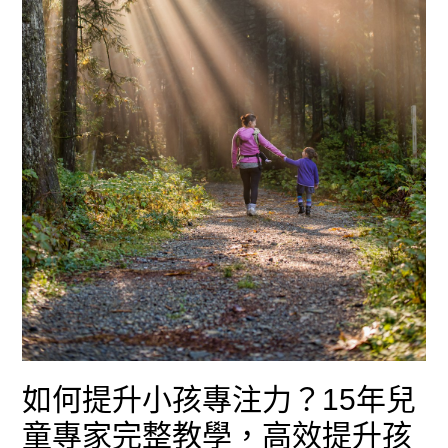
學：
認
知、
語
言、
社
會
情
感
與
如何提升小孩專注力？15年兒
體
童專家完整教學，高效提升孩
能