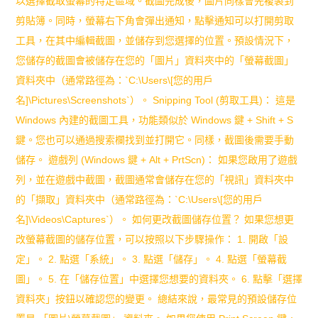
以選擇截取螢幕的特定區域。截圖完成後，圖片同樣會先複製到
剪貼簿。同時，螢幕右下角會彈出通知，點擊通知可以打開剪取
工具，在其中編輯截圖，並儲存到您選擇的位置。預設情況下，
您儲存的截圖會被儲存在您的「圖片」資料夾中的「螢幕截圖」
資料夾中（通常路徑為：`C:\Users\[您的用戶
名]\Pictures\Screenshots`）。 Snipping Tool (剪取工具)： 這是
Windows 內建的截圖工具，功能類似於 Windows 鍵 + Shift + S
鍵。您也可以通過搜索欄找到並打開它。同樣，截圖後需要手動
儲存。 遊戲列 (Windows 鍵 + Alt + PrtScn)： 如果您啟用了遊戲
列，並在遊戲中截圖，截圖通常會儲存在您的「視訊」資料夾中
的「擷取」資料夾中（通常路徑為：`C:\Users\[您的用戶
名]\Videos\Captures`）。 如何更改截圖儲存位置？ 如果您想更
改螢幕截圖的儲存位置，可以按照以下步驟操作： 1. 開啟「設
定」。 2. 點選「系統」。 3. 點選「儲存」。 4. 點選「螢幕截
圖」。 5. 在「儲存位置」中選擇您想要的資料夾。 6. 點擊「選擇
資料夾」按鈕以確認您的變更。 總結來說，最常見的預設儲存位