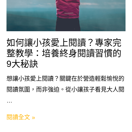
閱
個
讀？
高
兒
效
童
策
如何讓小孩愛上閱讀？專家完
閱
略
整教學：培養終身閱讀習慣的
讀
9大秘訣
培
養
想讓小孩愛上閱讀？關鍵在於營造輕鬆愉悅的
的
閱讀氛圍，而非強迫。從小讓孩子看見大人閱
完
…
整
如
閱讀全文 »
教
何
學