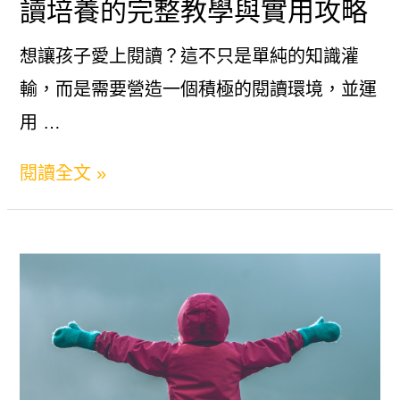
讀培養的完整教學與實用攻略
培
興
養
想讓孩子愛上閱讀？這不只是單純的知識灌
趣
孩
輸，而是需要營造一個積極的閱讀環境，並運
的
子
用 …
7
終
個
如
閱讀全文 »
身
高
何
閱
效
讓
讀
秘
小
習
訣
孩
慣
愛
的
上
8