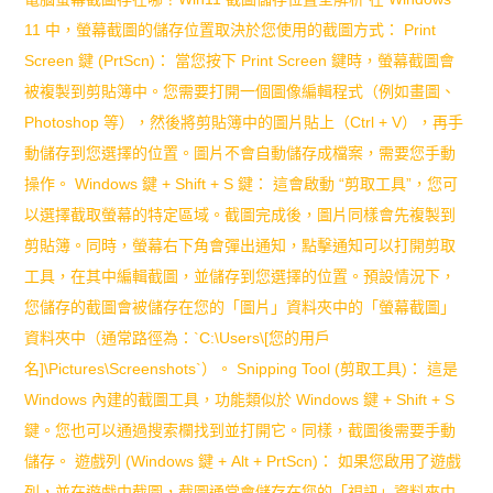
11 中，螢幕截圖的儲存位置取決於您使用的截圖方式： Print
Screen 鍵 (PrtScn)： 當您按下 Print Screen 鍵時，螢幕截圖會
被複製到剪貼簿中。您需要打開一個圖像編輯程式（例如畫圖、
Photoshop 等），然後將剪貼簿中的圖片貼上（Ctrl + V），再手
動儲存到您選擇的位置。圖片不會自動儲存成檔案，需要您手動
操作。 Windows 鍵 + Shift + S 鍵： 這會啟動 “剪取工具”，您可
以選擇截取螢幕的特定區域。截圖完成後，圖片同樣會先複製到
剪貼簿。同時，螢幕右下角會彈出通知，點擊通知可以打開剪取
工具，在其中編輯截圖，並儲存到您選擇的位置。預設情況下，
您儲存的截圖會被儲存在您的「圖片」資料夾中的「螢幕截圖」
資料夾中（通常路徑為：`C:\Users\[您的用戶
名]\Pictures\Screenshots`）。 Snipping Tool (剪取工具)： 這是
Windows 內建的截圖工具，功能類似於 Windows 鍵 + Shift + S
鍵。您也可以通過搜索欄找到並打開它。同樣，截圖後需要手動
儲存。 遊戲列 (Windows 鍵 + Alt + PrtScn)： 如果您啟用了遊戲
列，並在遊戲中截圖，截圖通常會儲存在您的「視訊」資料夾中