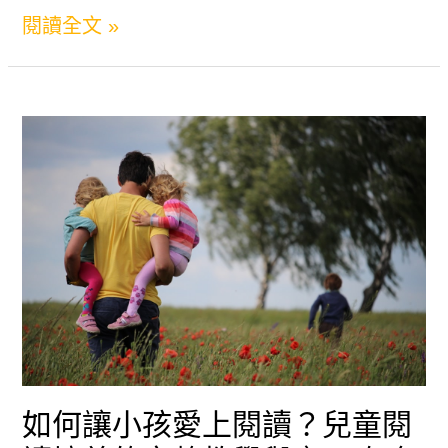
怎
閱讀全文 »
發
麼
展
鼓
專
勵
家
小
教
孩
你
讀
培
書？
養
完
孩
整
子
教
閱
如何讓小孩愛上閱讀？兒童閱
學：
讀