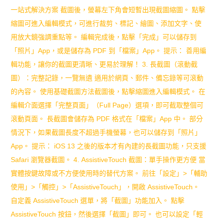
學：
一站式解決方案 截圖後，螢幕左下角會短暫出現截圖縮圖。 點擊
縮圖可進入編輯模式，可進行裁剪、標記、繪圖、添加文字、使
培
用放大鏡強調重點等。 編輯完成後，點擊「完成」可以儲存到
養
「照片」App，或是儲存為 PDF 到「檔案」App。 提示： 善用編
終
輯功能，讓你的截圖更清晰、更易於理解！ 3. 長截圖（滾動截
圖）：完整記錄，一覽無遺 適用於網頁、郵件、備忘錄等可滾動
身
的內容。 使用基礎截圖方法截圖後，點擊縮圖進入編輯模式。 在
閱
編輯介面選擇「完整頁面」（Full Page）選項，即可截取整個可
讀
滾動頁面。 長截圖會儲存為 PDF 格式在「檔案」App 中。 部分
情況下，如果截圖長度不超過手機螢幕，也可以儲存到「照片」
習
App。 提示： iOS 13 之後的版本才有內建的長截圖功能，只支援
慣
Safari 瀏覽器截圖。 4. AssistiveTouch 截圖：單手操作更方便 當
的
實體按鍵故障或不方便使用時的替代方案。 前往「設定」>「輔助
使用」>「觸控」>「AssistiveTouch」，開啟 AssistiveTouch。
9
自定義 AssistiveTouch 選單，將「截圖」功能加入。 點擊
大
AssistiveTouch 按鈕，然後選擇「截圖」即可。 也可以設定「輕