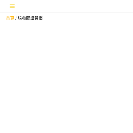
跳
Main
至
首頁
培養閱讀習慣
主
Menu
要
內
容