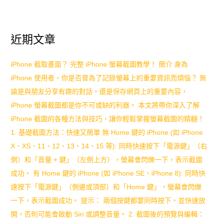
讓
與
小
實
近期文章
孩
用
愛
iPhone 截取畫面？ 完整 iPhone 螢幕截圖教學！ 簡介 身為
攻
iPhone 使用者，你是否曾為了記錄螢幕上的重要資訊而煩惱？ 無
上
略
論是與朋友分享有趣的對話，還是保存網頁上的重要內容，
閱
iPhone 螢幕截圖都是你不可或缺的利器。 本文將帶你深入了解
讀？
iPhone 截圖的各種方法與技巧，讓你輕鬆掌握螢幕截圖的精髓！
1. 基礎截圖方法：快速又簡單 無 Home 鍵的 iPhone (如 iPhone
專
X、XS、11、12、13、14、15 等): 同時快速按下「電源鍵」（右
家
側）和「音量 + 鍵」（左側上方），螢幕會閃爍一下，表示截圖
完
成功。 有 Home 鍵的 iPhone (如 iPhone SE、iPhone 8): 同時快
速按下「電源鍵」（側邊或頂部）和「Home 鍵」，螢幕會閃爍
整
一下，表示截圖成功。 提示： 兩個按鍵都要同時按下，並快速放
教
開，否則可能會啟動 Siri 或調整音量。 2. 截圖後的預覽與編輯：