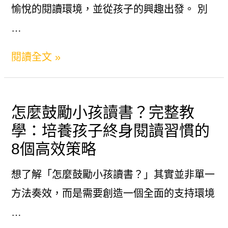
愉悅的閱讀環境，並從孩子的興趣出發。 別
…
如
閱讀全文 »
何
讓
怎麼鼓勵小孩讀書？完整教
小
學：培養孩子終身閱讀習慣的
孩
8個高效策略
愛
讀
想了解「怎麼鼓勵小孩讀書？」其實並非單一
書？
方法奏效，而是需要創造一個全面的支持環境
兒
…
童