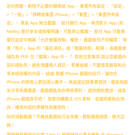
足的問題，刪除不必要的檔案或 App。 重置所有設定：「設定」
>「一般」>「移轉或重置 iPhone」>「重置」>「重置所有設
定」。 某些 App 無法截圖： 部分銀行 App、串流影片 App (如
Netflix) 基於安全或版權保護，可能禁止截圖。 部分 App 可能需
要在設定中開啟「允許螢幕錄製」權限。 截圖後找不到檔案： 檢
查「照片」App 的「最近項目」或「螢幕快照」相簿。 長截圖會
儲存為 PDF 在「檔案」App 中。 7. 其他注意事項 請注意截圖內
容的隱私性，避免洩露個人資訊。 尊重版權，不要隨意截取和分
享未經授權的內容。 結論 掌握 iPhone 截圖的技巧，讓你在
iPhone 的使用上更加得心應手。 無論是記錄重要資訊，還是與朋
友分享有趣畫面，截圖都能為你帶來便利。 趕快開始嘗試，成為
iPhone 截圖高手吧！ 我會持續關注 iOS 更新，並適時更新此資
訊，確保內容的準確性和實用性。
如何滑動截圖？手機長截圖技巧全攻略，輕鬆截取網頁、聊天記
錄！
電腦螢幕截圖存在哪？Win11 截圖儲存位置全解析 在 Windows