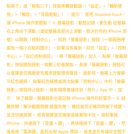
秘
點兩下」或「輕點三下」背面來觸發截圖（「設定」>「輔助使
用」>「觸控」>「背面輕點」）。 提示： 善用 AssistiveTouch，
訣
讓 iPhone 操作更輕鬆！ 5. 螢幕錄影：動態記錄，更生動 從螢幕
右上角向下滑動（或從螢幕底部向上滑動，取決於你的 iPhone 型
號）以開啟「控制中心」。 找到「螢幕錄影」按鈕（一個圓圈裡
面有一個小白點的圖示）。如果沒有看到，前往「設定」>「控制
中心」>「自訂控制項目」，將「螢幕錄影」加入。 點擊「螢幕錄
影」按鈕開始錄影，倒數三秒後開始。 長按「螢幕錄影」按鈕可
以選擇是否開啟麥克風來錄製環境聲音。 錄影時，螢幕上方會顯
示紅色橫條。 點擊紅色橫條或再次點擊「控制中心」中的「螢幕
錄影」按鈕停止錄影。 錄影檔案會儲存到「照片」App 中。 提
示： 除了截圖，螢幕錄影也是記錄 iPhone 操作的好幫手。 6. 疑
難排解：解決截圖問題 截圖失敗： 確認是否正確同時按下按鍵，
並且快速放開。 檢查按鍵是否損壞或被異物卡住。 強制重啟
iPhone：快速按下「音量 + 鍵」，再快速按下「音量 – 鍵」，然
後長按「電源鍵」直到出現 Apple 標誌。 檢查是否有儲存空間不