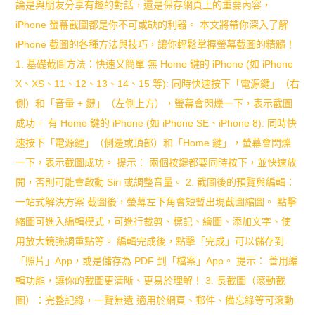
論是與朋友分享有趣的對話，還是保存網頁上的重要內容，
巧：
iPhone 螢幕截圖都是你不可或缺的利器。 本文將帶你深入了解
高
iPhone 截圖的各種方法與技巧，讓你輕鬆掌握螢幕截圖的精髓！
1. 基礎截圖方法：快速又簡單 無 Home 鍵的 iPhone (如 iPhone
效
X、XS、11、12、13、14、15 等): 同時快速按下「電源鍵」（右
5
側）和「音量 + 鍵」（左側上方），螢幕會閃爍一下，表示截圖
步
成功。 有 Home 鍵的 iPhone (如 iPhone SE、iPhone 8): 同時快
速按下「電源鍵」（側邊或頂部）和「Home 鍵」，螢幕會閃爍
驟
一下，表示截圖成功。 提示： 兩個按鍵都要同時按下，並快速放
+心
開，否則可能會啟動 Siri 或調整音量。 2. 截圖後的預覽與編輯：
法，
一站式解決方案 截圖後，螢幕左下角會短暫出現截圖縮圖。 點擊
縮圖可進入編輯模式，可進行裁剪、標記、繪圖、添加文字、使
完
用放大鏡強調重點等。 編輯完成後，點擊「完成」可以儲存到
整
「照片」App，或是儲存為 PDF 到「檔案」App。 提示： 善用編
教
輯功能，讓你的截圖更清晰、更易於理解！ 3. 長截圖（滾動截
圖）：完整記錄，一覽無遺 適用於網頁、郵件、備忘錄等可滾動
學