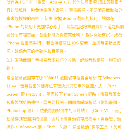
儲存為 PDF 在「檔案」App 中。 7. 其他注意事項 請注意截圖內
容的隱私性，避免洩露個人資訊。 尊重版權，不要隨意截取和分
享未經授權的內容。 結論 掌握 iPhone 截圖的技巧，讓你在
iPhone 的使用上更加得心應手。 無論是記錄重要資訊，還是與朋
友分享有趣畫面，截圖都能為你帶來便利。 趕快開始嘗試，成為
iPhone 截圖高手吧！ 我會持續關注 iOS 更新，並適時更新此資
訊，確保內容的準確性和實用性。
如何滑動截圖？手機長截圖技巧全攻略，輕鬆截取網頁、聊天記
錄！
電腦螢幕截圖存在哪？Win11 截圖儲存位置全解析 在 Windows
11 中，螢幕截圖的儲存位置取決於您使用的截圖方式： Print
Screen 鍵 (PrtScn)： 當您按下 Print Screen 鍵時，螢幕截圖會
被複製到剪貼簿中。您需要打開一個圖像編輯程式（例如畫圖、
Photoshop 等），然後將剪貼簿中的圖片貼上（Ctrl + V），再手
動儲存到您選擇的位置。圖片不會自動儲存成檔案，需要您手動
操作。 Windows 鍵 + Shift + S 鍵： 這會啟動 “剪取工具”，您可