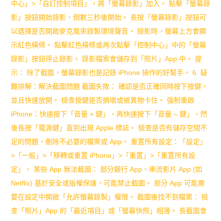
中心」>「自訂控制項目」，將「螢幕錄影」加入。 點擊「螢幕錄
影」按鈕開始錄影，倒數三秒後開始。 長按「螢幕錄影」按鈕可
以選擇是否開啟麥克風來錄製環境聲音。 錄影時，螢幕上方會顯
示紅色橫條。 點擊紅色橫條或再次點擊「控制中心」中的「螢幕
錄影」按鈕停止錄影。 錄影檔案會儲存到「照片」App 中。 提
示： 除了截圖，螢幕錄影也是記錄 iPhone 操作的好幫手。 6. 疑
難排解：解決截圖問題 截圖失敗： 確認是否正確同時按下按鍵，
並且快速放開。 檢查按鍵是否損壞或被異物卡住。 強制重啟
iPhone：快速按下「音量 + 鍵」，再快速按下「音量 – 鍵」，然
後長按「電源鍵」直到出現 Apple 標誌。 檢查是否有儲存空間不
足的問題，刪除不必要的檔案或 App。 重置所有設定：「設定」
>「一般」>「移轉或重置 iPhone」>「重置」>「重置所有設
定」。 某些 App 無法截圖： 部分銀行 App、串流影片 App (如
Netflix) 基於安全或版權保護，可能禁止截圖。 部分 App 可能需
要在設定中開啟「允許螢幕錄製」權限。 截圖後找不到檔案： 檢
查「照片」App 的「最近項目」或「螢幕快照」相簿。 長截圖會