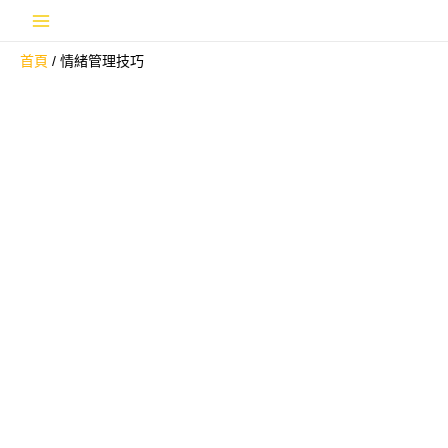
跳
Main
至
首頁
情緒管理技巧
主
Menu
要
內
容