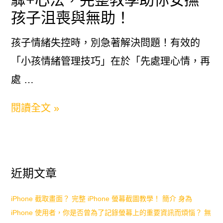
10
孩子沮喪與無助！
個
孩子情緒失控時，別急著解決問題！有效的
高
「小孩情緒管理技巧」在於「先處理心情，再
效
處 …
技
巧
小
閱讀全文 »
孩
情
緒
近期文章
管
理
iPhone 截取畫面？ 完整 iPhone 螢幕截圖教學！ 簡介 身為
iPhone 使用者，你是否曾為了記錄螢幕上的重要資訊而煩惱？ 無
技