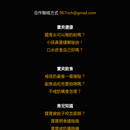
合作聯絡方式
957rich@gmail.com
寶貝健康
腸胃炎可以喝奶粉嗎？
小孩鼻塞緩解秘訣！
口水疹會自己好嗎？
寶貝飲食
戒夜奶最後一餐幾點？
副食品吃完要拍嗝嗎？
不戒奶嘴會怎樣？
育兒知識
寶寶被蚊子咬怎麼辦？
寶寶粥食譜指南
寶寶戒奶嘴時機