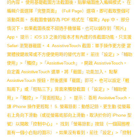
的內容。 使用基礎截圖方法截圖後，點擊縮圖進入編輯模式。 在
助
編輯介面選擇「完整頁面」（Full Page）選項，即可截取整個可
你
滾動頁面。 長截圖會儲存為 PDF 格式在「檔案」App 中。 部分
情況下，如果截圖長度不超過手機螢幕，也可以儲存到「照片」
安
App。 提示： iOS 13 之後的版本才有內建的長截圖功能，只支援
撫
Safari 瀏覽器截圖。 4. AssistiveTouch 截圖：單手操作更方便 當
孩
實體按鍵故障或不方便使用時的替代方案。 前往「設定」>「輔助
使用」>「觸控」>「AssistiveTouch」，開啟 AssistiveTouch。
子
自定義 AssistiveTouch 選單，將「截圖」功能加入。 點擊
沮
AssistiveTouch 按鈕，然後選擇「截圖」即可。 也可以設定「輕
喪
點兩下」或「輕點三下」背面來觸發截圖（「設定」>「輔助使
用」>「觸控」>「背面輕點」）。 提示： 善用 AssistiveTouch，
與
讓 iPhone 操作更輕鬆！ 5. 螢幕錄影：動態記錄，更生動 從螢幕
無
右上角向下滑動（或從螢幕底部向上滑動，取決於你的 iPhone 型
助！
號）以開啟「控制中心」。 找到「螢幕錄影」按鈕（一個圓圈裡
面有一個小白點的圖示）。如果沒有看到，前往「設定」>「控制