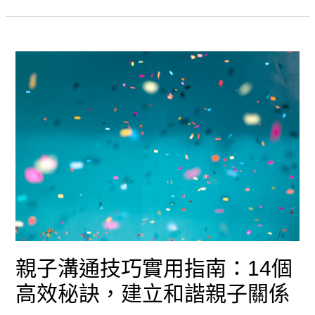
孩
實
不
用
聽
技
話
巧
的
教
養
技
巧：
10
親子溝通技巧實用指南：14個
年
高效秘訣，建立和諧親子關係
臨