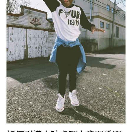
教？
關
臨
係
床
的
心
完
理
整
學
教
家
學
教
你
高
效
應