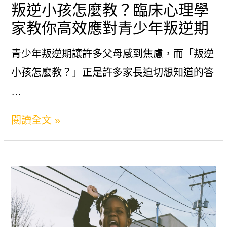
叛逆小孩怎麼教？臨床心理學
敏
讀
家教你高效應對青少年叛逆期
感
與
人
青少年叛逆期讓許多父母感到焦慮，而「叛逆
應
士
小孩怎麼教？」正是許多家長迫切想知道的答
對
相
…
策
處
略！
叛
閱讀全文 »
攻
逆
略：
小
建
孩
立
怎
良
麼
好