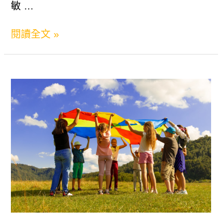
我？
敏 …
社
怎
閱讀全文 »
交
麼
心
跟
理
高
學
敏
專
感
家
的
教
人
你
相
高
處？
效
高
解