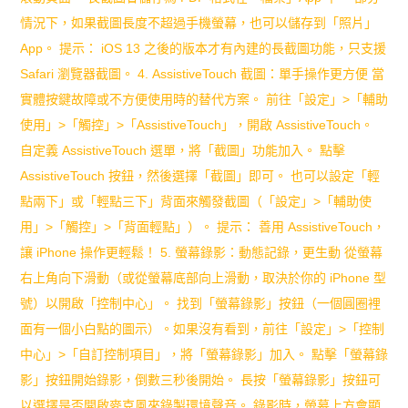
情況下，如果截圖長度不超過手機螢幕，也可以儲存到「照片」
子
App。 提示： iOS 13 之後的版本才有內建的長截圖功能，只支援
關
Safari 瀏覽器截圖。 4. AssistiveTouch 截圖：單手操作更方便 當
係
實體按鍵故障或不方便使用時的替代方案。 前往「設定」>「輔助
使用」>「觸控」>「AssistiveTouch」，開啟 AssistiveTouch。
自定義 AssistiveTouch 選單，將「截圖」功能加入。 點擊
AssistiveTouch 按鈕，然後選擇「截圖」即可。 也可以設定「輕
點兩下」或「輕點三下」背面來觸發截圖（「設定」>「輔助使
用」>「觸控」>「背面輕點」）。 提示： 善用 AssistiveTouch，
讓 iPhone 操作更輕鬆！ 5. 螢幕錄影：動態記錄，更生動 從螢幕
右上角向下滑動（或從螢幕底部向上滑動，取決於你的 iPhone 型
號）以開啟「控制中心」。 找到「螢幕錄影」按鈕（一個圓圈裡
面有一個小白點的圖示）。如果沒有看到，前往「設定」>「控制
中心」>「自訂控制項目」，將「螢幕錄影」加入。 點擊「螢幕錄
影」按鈕開始錄影，倒數三秒後開始。 長按「螢幕錄影」按鈕可
以選擇是否開啟麥克風來錄製環境聲音。 錄影時，螢幕上方會顯