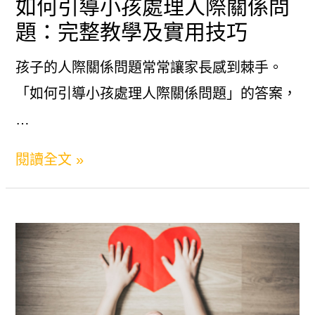
如何引導小孩處理人際關係問
對
題：完整教學及實用技巧
青
少
孩子的人際關係問題常常讓家長感到棘手。
年
「如何引導小孩處理人際關係問題」的答案，
叛
…
逆
如
閱讀全文 »
期
何
引
導
小
孩
處