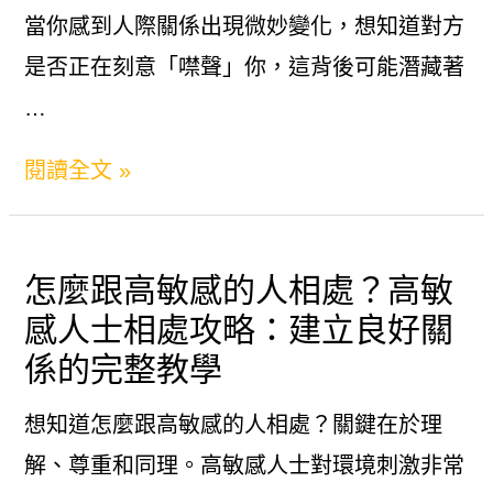
免
當你感到人際關係出現微妙變化，想知道對方
誤
是否正在刻意「噤聲」你，這背後可能潛藏著
會
…
的
如
閱讀全文 »
實
何
用
知
指
怎麼跟高敏感的人相處？高敏
道
南
感人士相處攻略：建立良好關
對
係的完整教學
方
噤
想知道怎麼跟高敏感的人相處？關鍵在於理
聲
解、尊重和同理。高敏感人士對環境刺激非常