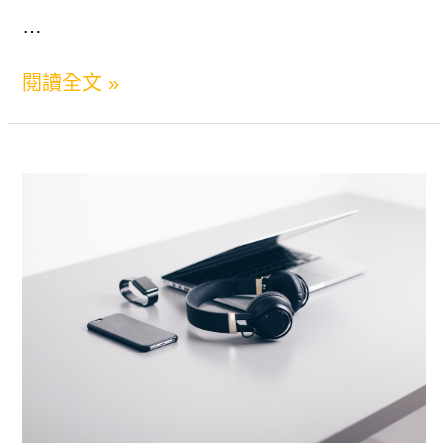
確！
…
如
閱讀全文 »
何
知
道
對
方
已
讀
訊
息？