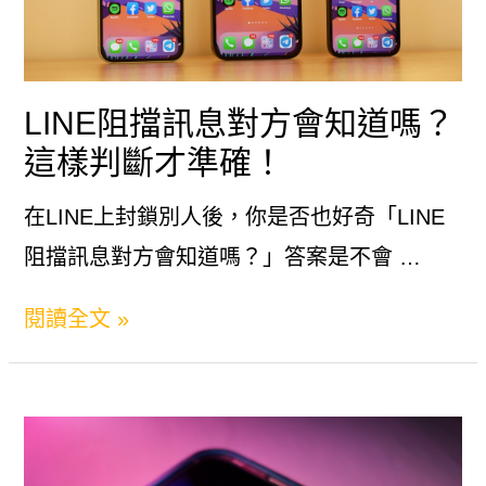
LINE阻擋訊息對方會知道嗎？
這樣判斷才準確！
在LINE上封鎖別人後，你是否也好奇「LINE
阻擋訊息對方會知道嗎？」答案是不會 …
LINE
閱讀全文 »
阻
擋
訊
息