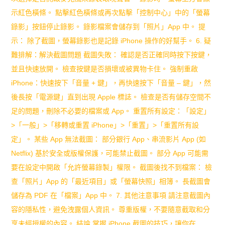
示紅色橫條。 點擊紅色橫條或再次點擊「控制中心」中的「螢幕
錄影」按鈕停止錄影。 錄影檔案會儲存到「照片」App 中。 提
示： 除了截圖，螢幕錄影也是記錄 iPhone 操作的好幫手。 6. 疑
難排解：解決截圖問題 截圖失敗： 確認是否正確同時按下按鍵，
並且快速放開。 檢查按鍵是否損壞或被異物卡住。 強制重啟
iPhone：快速按下「音量 + 鍵」，再快速按下「音量 – 鍵」，然
後長按「電源鍵」直到出現 Apple 標誌。 檢查是否有儲存空間不
足的問題，刪除不必要的檔案或 App。 重置所有設定：「設定」
>「一般」>「移轉或重置 iPhone」>「重置」>「重置所有設
定」。 某些 App 無法截圖： 部分銀行 App、串流影片 App (如
Netflix) 基於安全或版權保護，可能禁止截圖。 部分 App 可能需
要在設定中開啟「允許螢幕錄製」權限。 截圖後找不到檔案： 檢
查「照片」App 的「最近項目」或「螢幕快照」相簿。 長截圖會
儲存為 PDF 在「檔案」App 中。 7. 其他注意事項 請注意截圖內
容的隱私性，避免洩露個人資訊。 尊重版權，不要隨意截取和分
享未經授權的內容。 結論 掌握 iPhone 截圖的技巧，讓你在