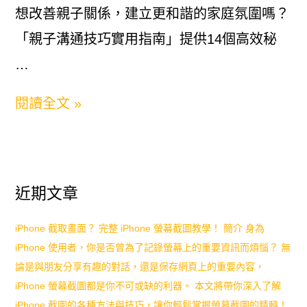
床
想改善親子關係，建立更和諧的家庭氛圍嗎？
經
「親子溝通技巧實用指南」提供14個高效秘
驗
…
教
親
閱讀全文 »
你
子
高
溝
效
通
應
近期文章
技
對
巧
iPhone 截取畫面？ 完整 iPhone 螢幕截圖教學！ 簡介 身為
孩
iPhone 使用者，你是否曾為了記錄螢幕上的重要資訊而煩惱？ 無
實
子
論是與朋友分享有趣的對話，還是保存網頁上的重要內容，
用
iPhone 螢幕截圖都是你不可或缺的利器。 本文將帶你深入了解
不
指
iPhone 截圖的各種方法與技巧，讓你輕鬆掌握螢幕截圖的精髓！