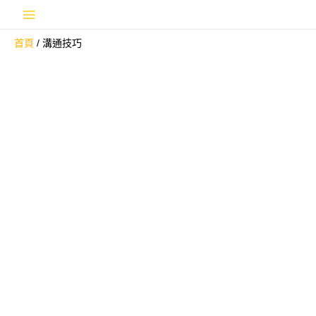
跳
Main
至
首頁
溝通技巧
主
Menu
要
內
容