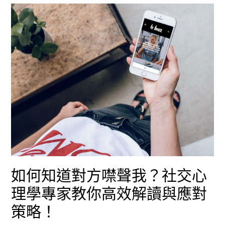
單
對
方
知
道
嗎？
最
新
解
如何知道對方噤聲我？社交心
析
理學專家教你高效解讀與應對
與
策略！
避