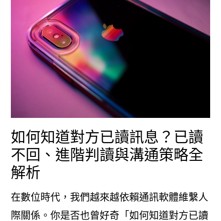
對
方
會
知
道
嗎？
這
如何知道對方已讀訊息？已讀
樣
不回、進階判讀與溝通策略全
判
解析
斷
才
在數位時代，我們越來越依賴通訊軟體維繫人
準
際關係。你是否也曾好奇「如何知道對方已讀