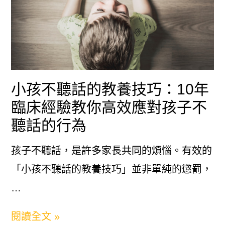
理
人
際
關
小孩不聽話的教養技巧：10年
係
臨床經驗教你高效應對孩子不
問
聽話的行為
題：
完
孩子不聽話，是許多家長共同的煩惱。有效的
整
「小孩不聽話的教養技巧」並非單純的懲罰，
教
…
學
小
閱讀全文 »
及