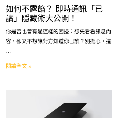
已
如何不露餡？ 即時通訊「已
讀
讀」隱藏術大公開！
不
回、
你是否也曾有過這樣的困擾：想先看看訊息內
進
容，卻又不想讓對方知道你已讀？別擔心，這
階
…
判
如
閱讀全文 »
讀
何
與
不
溝
露
通
餡？
策
即