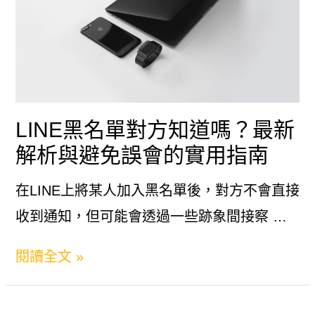
略
時
全
通
解
訊
析
「已
讀」
LINE黑名單對方知道嗎？最新
隱
解析與避免誤會的實用指南
藏
在LINE上將某人加入黑名單後，對方不會直接
術
收到通知，但可能會透過一些跡象間接察 …
大
公
LINE
閱讀全文 »
開！
黑
名