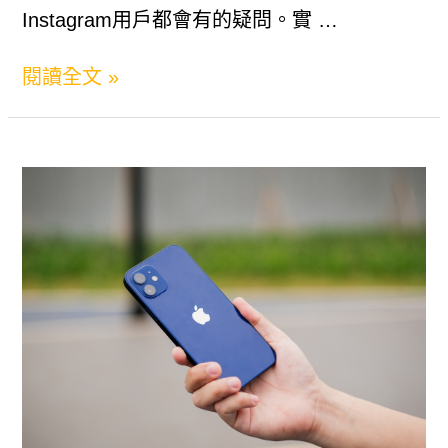
Instagram用戶都會有的疑問。實 …
失
敗
IG
閱讀全文 »
的
下
常
載
見
資
原
訊
因
要
與
多
解
久？
決
秒
方
懂
案
下