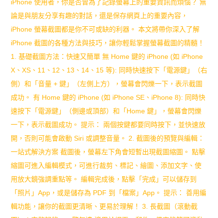
iPhone 使用者，你是否曾為了記錄螢幕上的重要資訊而煩惱？ 無
紀
論是與朋友分享有趣的對話，還是保存網頁上的重要內容，
錄
iPhone 螢幕截圖都是你不可或缺的利器。 本文將帶你深入了解
不
iPhone 截圖的各種方法與技巧，讓你輕鬆掌握螢幕截圖的精髓！
1. 基礎截圖方法：快速又簡單 無 Home 鍵的 iPhone (如 iPhone
見？
X、XS、11、12、13、14、15 等): 同時快速按下「電源鍵」（右
原
側）和「音量 + 鍵」（左側上方），螢幕會閃爍一下，表示截圖
因
成功。 有 Home 鍵的 iPhone (如 iPhone SE、iPhone 8): 同時快
速按下「電源鍵」（側邊或頂部）和「Home 鍵」，螢幕會閃爍
與
一下，表示截圖成功。 提示： 兩個按鍵都要同時按下，並快速放
解
開，否則可能會啟動 Siri 或調整音量。 2. 截圖後的預覽與編輯：
決
一站式解決方案 截圖後，螢幕左下角會短暫出現截圖縮圖。 點擊
縮圖可進入編輯模式，可進行裁剪、標記、繪圖、添加文字、使
方
用放大鏡強調重點等。 編輯完成後，點擊「完成」可以儲存到
案
「照片」App，或是儲存為 PDF 到「檔案」App。 提示： 善用編
全
輯功能，讓你的截圖更清晰、更易於理解！ 3. 長截圖（滾動截