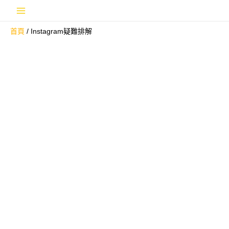
跳
Main
至
首頁
Instagram疑難排解
主
Menu
要
內
容