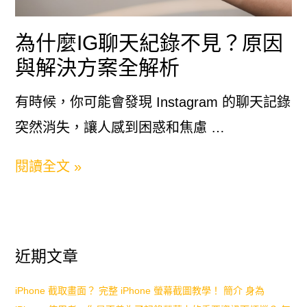
載
為什麼IG聊天紀錄不見？原因
時
與解決方案全解析
間
與
有時候，你可能會發現 Instagram 的聊天記錄
加
突然消失，讓人感到困惑和焦慮 …
速
為
閱讀全文 »
技
什
巧！
麼
IG
近期文章
聊
天
iPhone 截取畫面？ 完整 iPhone 螢幕截圖教學！ 簡介 身為