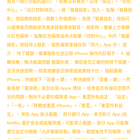
面有一個小白點的圖示）。如果沒有看到，前往「設定」>「控制
中心」>「自訂控制項目」，將「螢幕錄影」加入。 點擊「螢幕錄
影」按鈕開始錄影，倒數三秒後開始。 長按「螢幕錄影」按鈕可
以選擇是否開啟麥克風來錄製環境聲音。 錄影時，螢幕上方會顯
示紅色橫條。 點擊紅色橫條或再次點擊「控制中心」中的「螢幕
錄影」按鈕停止錄影。 錄影檔案會儲存到「照片」App 中。 提
示： 除了截圖，螢幕錄影也是記錄 iPhone 操作的好幫手。 6. 疑
難排解：解決截圖問題 截圖失敗： 確認是否正確同時按下按鍵，
並且快速放開。 檢查按鍵是否損壞或被異物卡住。 強制重啟
iPhone：快速按下「音量 + 鍵」，再快速按下「音量 – 鍵」，然
後長按「電源鍵」直到出現 Apple 標誌。 檢查是否有儲存空間不
足的問題，刪除不必要的檔案或 App。 重置所有設定：「設定」
>「一般」>「移轉或重置 iPhone」>「重置」>「重置所有設
定」。 某些 App 無法截圖： 部分銀行 App、串流影片 App (如
Netflix) 基於安全或版權保護，可能禁止截圖。 部分 App 可能需
要在設定中開啟「允許螢幕錄製」權限。 截圖後找不到檔案： 檢