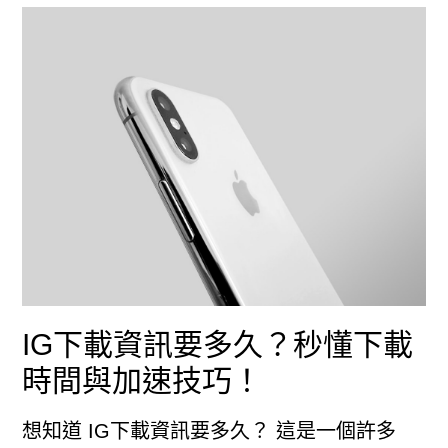
IG
沒
辦
法
更
新？
全
面
解
IG下載資訊要多久？秒懂下載
析
時間與加速技巧！
更
想知道 IG下載資訊要多久？ 這是一個許多
新