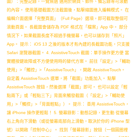
圖）：完整記錄，一覽無遺 適用於網頁、郵件、備忘錄等可滾動
解
的內容。 使用基礎截圖方法截圖後，點擊縮圖進入編輯模式。 在
析
編輯介面選擇「完整頁面」（Full Page）選項，即可截取整個可
滾動頁面。 長截圖會儲存為 PDF 格式在「檔案」App 中。 部分
情況下，如果截圖長度不超過手機螢幕，也可以儲存到「照片」
App。 提示： iOS 13 之後的版本才有內建的長截圖功能，只支援
Safari 瀏覽器截圖。 4. AssistiveTouch 截圖：單手操作更方便 當
實體按鍵故障或不方便使用時的替代方案。 前往「設定」>「輔助
使用」>「觸控」>「AssistiveTouch」，開啟 AssistiveTouch。
自定義 AssistiveTouch 選單，將「截圖」功能加入。 點擊
AssistiveTouch 按鈕，然後選擇「截圖」即可。 也可以設定「輕
點兩下」或「輕點三下」背面來觸發截圖（「設定」>「輔助使
用」>「觸控」>「背面輕點」）。 提示： 善用 AssistiveTouch，
讓 iPhone 操作更輕鬆！ 5. 螢幕錄影：動態記錄，更生動 從螢幕
右上角向下滑動（或從螢幕底部向上滑動，取決於你的 iPhone 型
號）以開啟「控制中心」。 找到「螢幕錄影」按鈕（一個圓圈裡