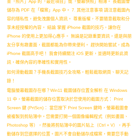
查「照片」App 的「最近項目」或「螢幕快照」相簿。 長截圖會
儲存為 PDF 在「檔案」App 中。 7. 其他注意事項 請注意截圖內
容的隱私性，避免洩露個人資訊。 尊重版權，不要隨意截取和分
享未經授權的內容。 結論 掌握 iPhone 截圖的技巧，讓你在
iPhone 的使用上更加得心應手。 無論是記錄重要資訊，還是與朋
友分享有趣畫面，截圖都能為你帶來便利。 趕快開始嘗試，成為
iPhone 截圖高手吧！ 我會持續關注 iOS 更新，並適時更新此資
訊，確保內容的準確性和實用性。
如何滑動截圖？手機長截圖技巧全攻略，輕鬆截取網頁、聊天記
錄！
電腦螢幕截圖存在哪？Win11 截圖儲存位置全解析 在 Windows
11 中，螢幕截圖的儲存位置取決於您使用的截圖方式： Print
Screen 鍵 (PrtScn)： 當您按下 Print Screen 鍵時，螢幕截圖會
被複製到剪貼簿中。您需要打開一個圖像編輯程式（例如畫圖、
Photoshop 等），然後將剪貼簿中的圖片貼上（Ctrl + V），再手
動儲存到您選擇的位置。圖片不會自動儲存成檔案，需要您手動