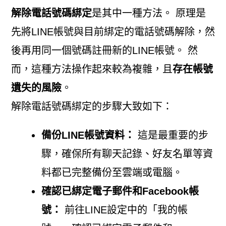
解除電話號碼綁定
是其中一種方法。 原理是
先將LINE帳號與目前綁定的電話號碼解除，然
後再用同一個號碼註冊新的LINE帳號。 然
而，這種方法操作起來較為複雜，且
存在帳號
遺失的風險
。
解除電話號碼綁定的步驟大致如下：
備份LINE帳號資料：
這是最重要的步
驟，確保所有聊天記錄、好友名單等資
料都已完整備份至雲端或電腦。
確認已綁定電子郵件和Facebook帳
號：
前往LINE設定中的「我的帳