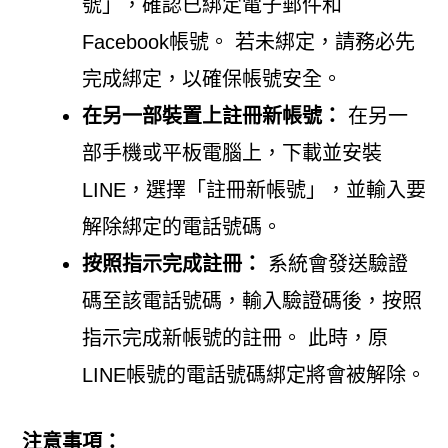
號」，確認已綁定電子郵件和
Facebook帳號。 若未綁定，請務必先
完成綁定，以確保帳號安全。
在另一部裝置上註冊新帳號：
在另一
部手機或平板電腦上，下載並安裝
LINE，選擇「註冊新帳號」，並輸入要
解除綁定的電話號碼。
按照指示完成註冊：
系統會發送驗證
碼至該電話號碼，輸入驗證碼後，按照
指示完成新帳號的註冊。 此時，原
LINE帳號的電話號碼綁定將會被解除。
注意事項：