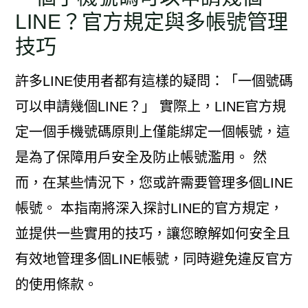
LINE？官方規定與多帳號管理
技巧
許多LINE使用者都有這樣的疑問：「一個號碼
可以申請幾個LINE？」 實際上，LINE官方規
定一個手機號碼原則上僅能綁定一個帳號，這
是為了保障用戶安全及防止帳號濫用。 然
而，在某些情況下，您或許需要管理多個LINE
帳號。 本指南將深入探討LINE的官方規定，
並提供一些實用的技巧，讓您瞭解如何安全且
有效地管理多個LINE帳號，同時避免違反官方
的使用條款。