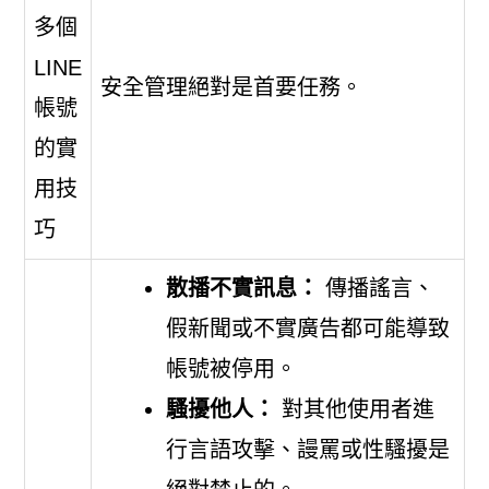
多個
LINE
安全管理絕對是首要任務。
帳號
的實
用技
巧
散播不實訊息：
傳播謠言、
假新聞或不實廣告都可能導致
帳號被停用。
騷擾他人：
對其他使用者進
行言語攻擊、謾罵或性騷擾是