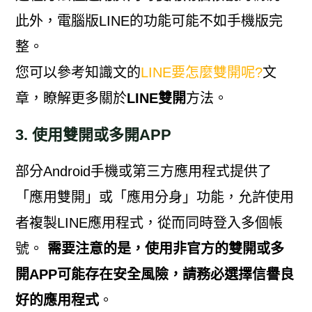
此外，電腦版LINE的功能可能不如手機版完
整。
您可以參考知識文的
LINE要怎麼雙開呢?
文
章，瞭解更多關於
LINE雙開
方法。
3. 使用雙開或多開APP
部分Android手機或第三方應用程式提供了
「應用雙開」或「應用分身」功能，允許使用
者複製LINE應用程式，從而同時登入多個帳
號。
需要注意的是，使用非官方的雙開或多
開APP可能存在安全風險，請務必選擇信譽良
好的應用程式
。