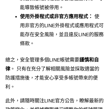
能導致帳號被停用。
使用外掛程式或非官方應用程式：
使
用非官方的LINE外掛程式或應用程式可
能存在安全風險，並且違反LINE的服務
條款。
總之，安全管理多個LINE帳號需要
謹慎和自
律
。 只有在充分了解相關風險並採取適當的
防護措施後，才能安心享受多帳號帶來的便
利。
此外，請隨時關注LINE官方公告，瞭解最新的