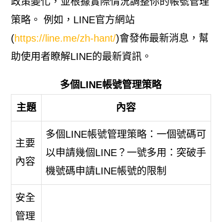
政策變化，並根據實際情況調整你的帳號管理
策略。 例如，LINE官方網站
(
https://line.me/zh-hant/
)會發佈最新消息，幫
助使用者瞭解LINE的最新資訊。
多個LINE帳號管理策略
主題
內容
多個LINE帳號管理策略：一個號碼可
主要
以申請幾個LINE？一號多用：突破手
內容
機號碼申請LINE帳號的限制
安全
管理