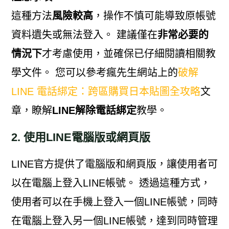
這種方法
風險較高
，操作不慎可能導致原帳號
資料遺失或無法登入。 建議僅在
非常必要的
情況下
才考慮使用，並確保已仔細閱讀相關教
學文件。 您可以參考瘋先生網站上的
破解
LINE 電話綁定：跨區購買日本貼圖全攻略
文
章，瞭解
LINE解除電話綁定
教學。
2. 使用LINE電腦版或網頁版
LINE官方提供了電腦版和網頁版，讓使用者可
以在電腦上登入LINE帳號。 透過這種方式，
使用者可以在手機上登入一個LINE帳號，同時
在電腦上登入另一個LINE帳號，達到同時管理