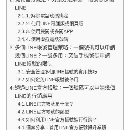
LINE
1. 解除電話號碼綁定
2. 使用LINE電腦版或網頁版
3. 使用雙開或多開APP
4. 使用虛擬電話號碼
多個LINE帳號管理策略：一個號碼可以申請
幾個LINE？一號多用：突破手機號碼申請
LINE帳號的限制
安全管理多個LINE帳號的實用技巧
如何避免LINE帳號被停用
透過LINE官方帳號：一個號碼可以申請幾個
LINE的行銷應用
LINE官方帳號是什麼？
LINE官方帳號的類型
如何利用LINE官方帳號進行行銷？
個案分享：善用LINE官方帳號提升業績