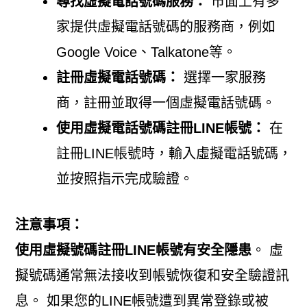
尋找虛擬電話號碼服務：
市面上有多
家提供虛擬電話號碼的服務商，例如
Google Voice、Talkatone等。
註冊虛擬電話號碼：
選擇一家服務
商，註冊並取得一個虛擬電話號碼。
使用虛擬電話號碼註冊LINE帳號：
在
註冊LINE帳號時，輸入虛擬電話號碼，
並按照指示完成驗證。
注意事項：
使用虛擬號碼註冊LINE帳號有安全隱患
。 虛
擬號碼通常無法接收到帳號恢復和安全驗證訊
息。 如果您的LINE帳號遭到異常登錄或被