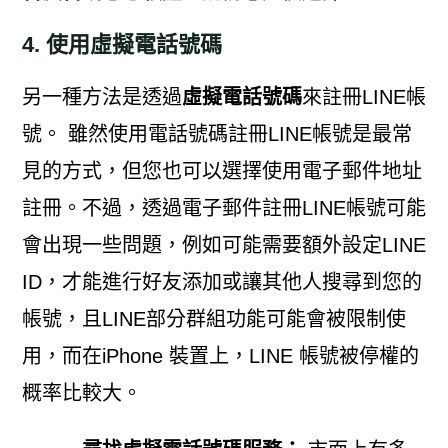
4. 使用虛擬電話號碼
另一種方法是透過
虛擬電話號碼
來註冊LINE帳
號。 雖然使用電話號碼註冊LINE帳號是最常
見的方式，但您也可以選擇使用電子郵件地址
註冊。不過，透過電子郵件註冊LINE帳號可能
會出現一些問題，例如可能需要額外設定LINE
ID，才能進行好友添加或讓其他人搜尋到您的
帳號，且LINE部分群組功能可能會被限制使
用，而在iPhone 裝置上，LINE 帳號被停權的
概率比較大。