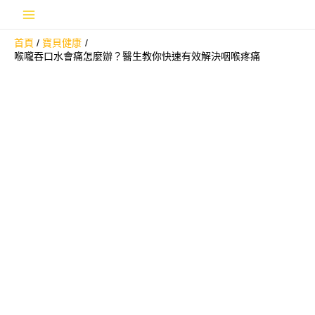
跳
Main
至
首頁
寶貝健康
主
Menu
喉嚨吞口水會痛怎麼辦？醫生教你快速有效解決咽喉疼痛
要
內
容