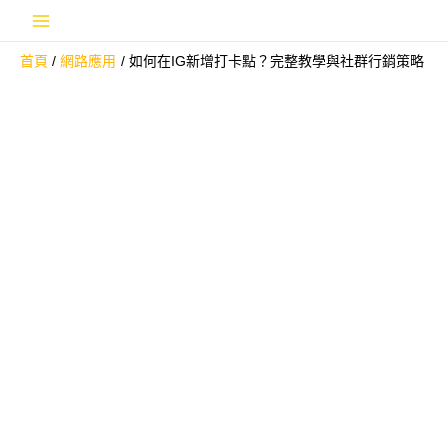
跳
Main
至
首頁
網路應用
如何在IG新增打卡點？完整教學與社群行銷策略
主
Menu
要
內
容