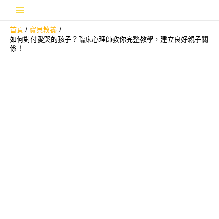
跳
Main
至
首頁
寶貝教養
主
Menu
如何對付愛哭的孩子？臨床心理師教你完整教學，建立良好親子關
要
係！
內
容