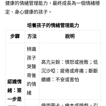
健康的情緒管理能力，最終成長為一個情緒穩
定、身心健康的孩子。
培養孩子的情緒管理能力
步驟
方法
說明
辨識
孩子
高亢尖銳：憤怒或挫敗；低
哭聲
沉沙啞：疲倦或疼痛；斷斷
背後
續續：不安或害怕
認識情
的情
緒：第
緒
一步是
使用圖卡、繪本或遊戲，引