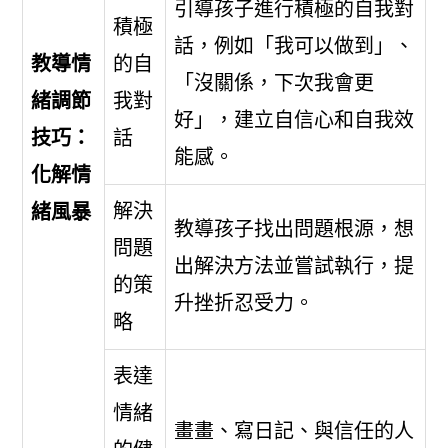
引導孩子進行積極的自我對
積極
話，例如「我可以做到」、
教導情
的自
「沒關係，下次我會更
緒調節
我對
好」，建立自信心和自我效
技巧：
話
能感。
化解情
解決
緒風暴
教導孩子找出問題根源，想
問題
出解決方法並嘗試執行，提
的策
升挫折忍受力。
略
表達
情緒
畫畫、寫日記、與信任的人