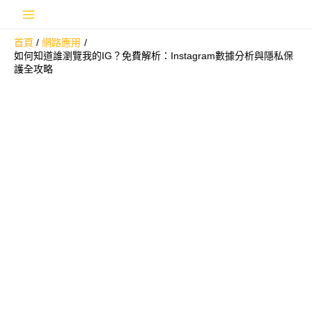
跳
Main
至
首頁
網路應用
主
Menu
如何知道誰瀏覽我的IG？免費解析：Instagram數據分析與隱私保
要
護全攻略
內
容