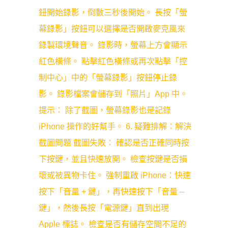
鈕開始錄影，倒數三秒後開始。 長按「螢
幕錄影」按鈕可以選擇是否開啟麥克風來
錄製環境聲音。 錄影時，螢幕上方會顯示
紅色橫條。 點擊紅色橫條或再次點擊「控
制中心」中的「螢幕錄影」按鈕停止錄
影。 錄影檔案會儲存到「照片」App 中。
提示： 除了截圖，螢幕錄影也是記錄
iPhone 操作的好幫手。 6. 疑難排解：解決
截圖問題 截圖失敗： 確認是否正確同時按
下按鍵，並且快速放開。 檢查按鍵是否損
壞或被異物卡住。 強制重啟 iPhone：快速
按下「音量 + 鍵」，再快速按下「音量 –
鍵」，然後長按「電源鍵」直到出現
Apple 標誌。 檢查是否有儲存空間不足的