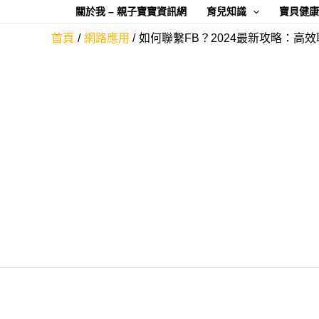
跳
關於我 – 親子寶寶資訊網
育兒知識
寶貝健
至
首頁
網路應用
如何聯繫FB？2024最新攻略：高效
主
要
內
容