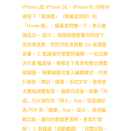
iPhone (如 iPhone SE、iPhone 8): 同時快
速按下「電源鍵」（側邊或頂部）和
「Home 鍵」，螢幕會閃爍一下，表示截
圖成功。 提示： 兩個按鍵都要同時按下，
並快速放開，否則可能會啟動 Siri 或調整
音量。 2. 截圖後的預覽與編輯：一站式解
決方案 截圖後，螢幕左下角會短暫出現截
圖縮圖。 點擊縮圖可進入編輯模式，可進
行裁剪、標記、繪圖、添加文字、使用放
大鏡強調重點等。 編輯完成後，點擊「完
成」可以儲存到「照片」App，或是儲存
為 PDF 到「檔案」App。 提示： 善用編
輯功能，讓你的截圖更清晰、更易於理
解！ 3. 長截圖（滾動截圖）：完整記錄，