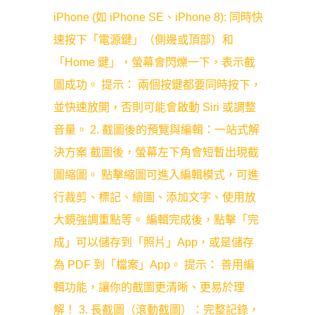
iPhone (如 iPhone SE、iPhone 8): 同時快
速按下「電源鍵」（側邊或頂部）和
「Home 鍵」，螢幕會閃爍一下，表示截
圖成功。 提示： 兩個按鍵都要同時按下，
並快速放開，否則可能會啟動 Siri 或調整
音量。 2. 截圖後的預覽與編輯：一站式解
決方案 截圖後，螢幕左下角會短暫出現截
圖縮圖。 點擊縮圖可進入編輯模式，可進
行裁剪、標記、繪圖、添加文字、使用放
大鏡強調重點等。 編輯完成後，點擊「完
成」可以儲存到「照片」App，或是儲存
為 PDF 到「檔案」App。 提示： 善用編
輯功能，讓你的截圖更清晰、更易於理
解！ 3. 長截圖（滾動截圖）：完整記錄，