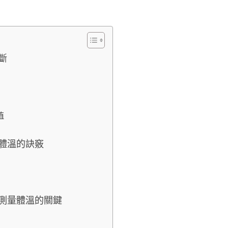
斷
值
量體溫的訣竅
確測量體溫的關鍵