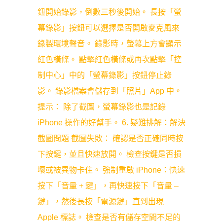
鈕開始錄影，倒數三秒後開始。 長按「螢
幕錄影」按鈕可以選擇是否開啟麥克風來
錄製環境聲音。 錄影時，螢幕上方會顯示
紅色橫條。 點擊紅色橫條或再次點擊「控
制中心」中的「螢幕錄影」按鈕停止錄
影。 錄影檔案會儲存到「照片」App 中。
提示： 除了截圖，螢幕錄影也是記錄
iPhone 操作的好幫手。 6. 疑難排解：解決
截圖問題 截圖失敗： 確認是否正確同時按
下按鍵，並且快速放開。 檢查按鍵是否損
壞或被異物卡住。 強制重啟 iPhone：快速
按下「音量 + 鍵」，再快速按下「音量 –
鍵」，然後長按「電源鍵」直到出現
Apple 標誌。 檢查是否有儲存空間不足的