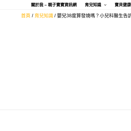
跳
關於我 – 親子寶寶資訊網
育兒知識
寶貝健
至
首頁
育兒知識
嬰兒38度算發燒嗎？小兒科醫生告
主
要
內
容