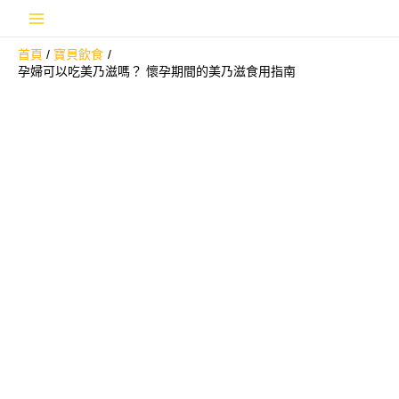
跳
Main
至
首頁
寶貝飲食
主
Menu
孕婦可以吃美乃滋嗎？ 懷孕期間的美乃滋食用指南
要
內
容