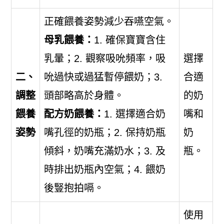
正確餵養姿勢減少吞嚥空氣。
母乳餵養：
1. 確保寶寶含住
乳暈；2. 觀察吸吮頻率，吸
選擇
二、
吮過快或過猛暫停餵奶；3.
合適
調整
頭部略高於身體。
的奶
餵養
配方奶餵養：
1. 選擇適合奶
嘴和
姿勢
嘴孔徑的奶瓶；2. 保持奶瓶
奶
傾斜，奶嘴充滿奶水；3. 及
瓶。
時排出奶瓶內空氣；4. 餵奶
後豎抱拍嗝。
使用