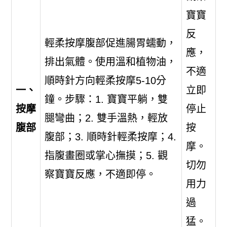
寶寶
反
輕柔按摩腹部促進腸胃蠕動，
應，
排出氣體。使用溫和植物油，
不適
順時針方向輕柔按摩5-10分
一、
立即
鐘。步驟：1. 寶寶平躺，雙
按摩
停止
腿彎曲；2. 雙手溫熱，輕放
腹部
按
腹部；3. 順時針輕柔按摩；4.
摩。
指腹畫圈或掌心撫摸；5. 觀
切勿
察寶寶反應，不適即停。
用力
過
猛。