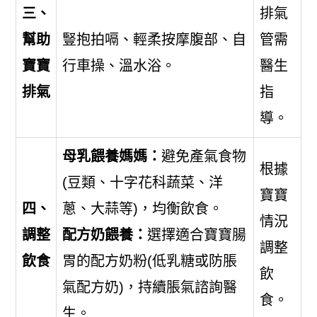
三、
排氣
幫助
豎抱拍嗝、輕柔按摩腹部、自
管需
寶寶
行車操、溫水浴。
醫生
排氣
指
導。
母乳餵養媽媽：
避免產氣食物
根據
(豆類、十字花科蔬菜、洋
寶寶
四、
蔥、大蒜等)，均衡飲食。
情況
調整
配方奶餵養：
選擇適合寶寶腸
調整
飲食
胃的配方奶粉(低乳糖或防脹
飲
氣配方奶)，持續脹氣諮詢醫
食。
生。