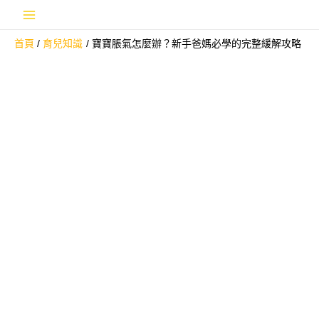
跳
Main
至
首頁
育兒知識
寶寶脹氣怎麼辦？新手爸媽必學的完整緩解攻略
主
Menu
要
內
容