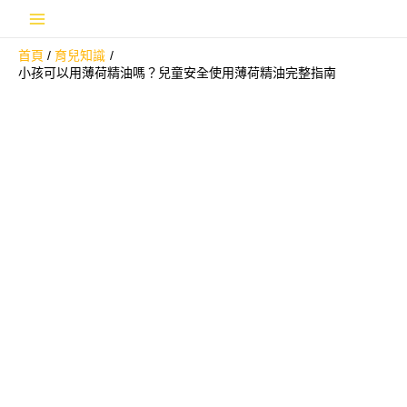
跳
Main
至
首頁
育兒知識
主
Menu
小孩可以用薄荷精油嗎？兒童安全使用薄荷精油完整指南
要
內
容