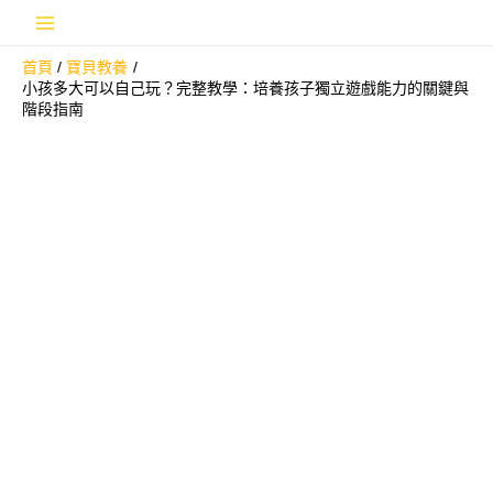
跳
Main
至
首頁
寶貝教養
主
Menu
小孩多大可以自己玩？完整教學：培養孩子獨立遊戲能力的關鍵與
要
階段指南
內
容