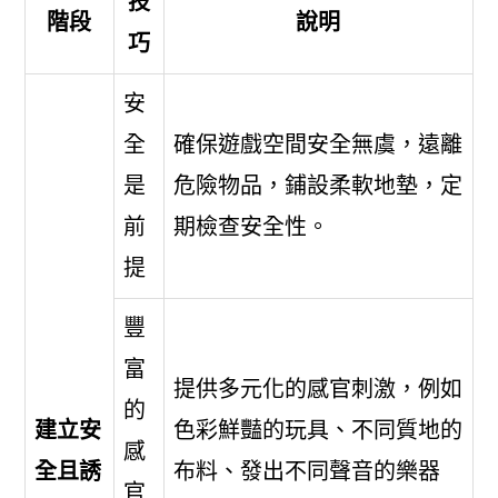
技
階段
說明
巧
安
全
確保遊戲空間安全無虞，遠離
是
危險物品，鋪設柔軟地墊，定
前
期檢查安全性。
提
豐
富
提供多元化的感官刺激，例如
的
建立安
色彩鮮豔的玩具、不同質地的
感
全且誘
布料、發出不同聲音的樂器
官