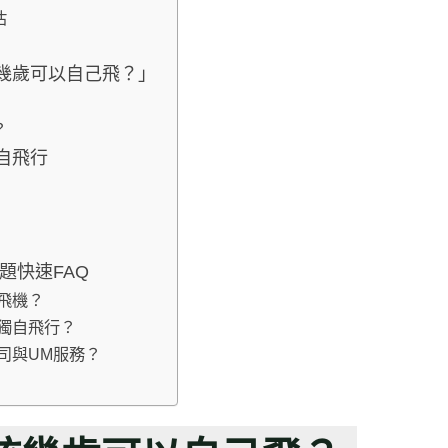
估
幾歲可以自己飛？」
？
自飛行
題快速FAQ
飛機？
獨自飛行？
司與UM服務？