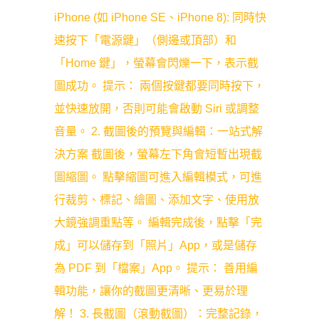
iPhone (如 iPhone SE、iPhone 8): 同時快
速按下「電源鍵」（側邊或頂部）和
「Home 鍵」，螢幕會閃爍一下，表示截
圖成功。 提示： 兩個按鍵都要同時按下，
並快速放開，否則可能會啟動 Siri 或調整
音量。 2. 截圖後的預覽與編輯：一站式解
決方案 截圖後，螢幕左下角會短暫出現截
圖縮圖。 點擊縮圖可進入編輯模式，可進
行裁剪、標記、繪圖、添加文字、使用放
大鏡強調重點等。 編輯完成後，點擊「完
成」可以儲存到「照片」App，或是儲存
為 PDF 到「檔案」App。 提示： 善用編
輯功能，讓你的截圖更清晰、更易於理
解！ 3. 長截圖（滾動截圖）：完整記錄，