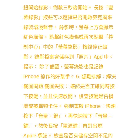
鈕開始錄影，倒數三秒後開始。 長按「螢
幕錄影」按鈕可以選擇是否開啟麥克風來
錄製環境聲音。 錄影時，螢幕上方會顯示
紅色橫條。 點擊紅色橫條或再次點擊「控
制中心」中的「螢幕錄影」按鈕停止錄
影。 錄影檔案會儲存到「照片」App 中。
提示： 除了截圖，螢幕錄影也是記錄
iPhone 操作的好幫手。 6. 疑難排解：解決
截圖問題 截圖失敗： 確認是否正確同時按
下按鍵，並且快速放開。 檢查按鍵是否損
壞或被異物卡住。 強制重啟 iPhone：快速
按下「音量 + 鍵」，再快速按下「音量 –
鍵」，然後長按「電源鍵」直到出現
Apple 標誌。 檢查是否有儲存空間不足的