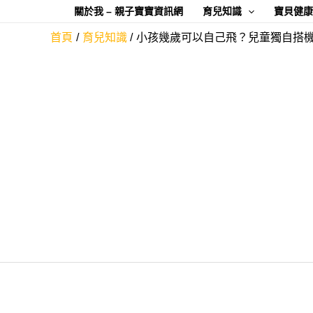
跳
關於我 – 親子寶寶資訊網
育兒知識
寶貝健
至
首頁
育兒知識
小孩幾歲可以自己飛？兒童獨自搭
主
要
內
容