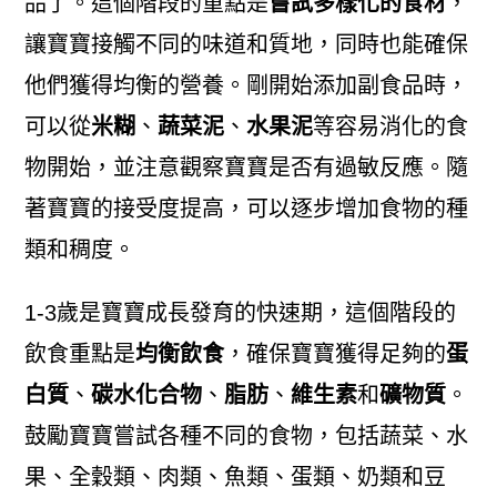
品了。這個階段的重點是
嘗試多樣化的食材
，
讓寶寶接觸不同的味道和質地，同時也能確保
他們獲得均衡的營養。剛開始添加副食品時，
可以從
米糊
、
蔬菜泥
、
水果泥
等容易消化的食
物開始，並注意觀察寶寶是否有過敏反應。隨
著寶寶的接受度提高，可以逐步增加食物的種
類和稠度。
1-3歲是寶寶成長發育的快速期，這個階段的
飲食重點是
均衡飲食
，確保寶寶獲得足夠的
蛋
白質
、
碳水化合物
、
脂肪
、
維生素
和
礦物質
。
鼓勵寶寶嘗試各種不同的食物，包括蔬菜、水
果、全穀類、肉類、魚類、蛋類、奶類和豆