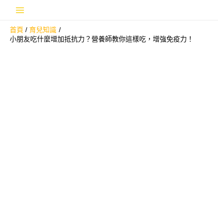
跳
Main
至
首頁
育兒知識
主
Menu
小朋友吃什麼增加抵抗力？營養師教你這樣吃，增強免疫力！
要
內
容