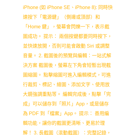
iPhone (如 iPhone SE、iPhone 8): 同時快
速按下「電源鍵」（側邊或頂部）和
「Home 鍵」，螢幕會閃爍一下，表示截
圖成功。 提示： 兩個按鍵都要同時按下，
並快速放開，否則可能會啟動 Siri 或調整
音量。 2. 截圖後的預覽與編輯：一站式解
決方案 截圖後，螢幕左下角會短暫出現截
圖縮圖。 點擊縮圖可進入編輯模式，可進
行裁剪、標記、繪圖、添加文字、使用放
大鏡強調重點等。 編輯完成後，點擊「完
成」可以儲存到「照片」App，或是儲存
為 PDF 到「檔案」App。 提示： 善用編
輯功能，讓你的截圖更清晰、更易於理
解！ 3. 長截圖（滾動截圖）：完整記錄，