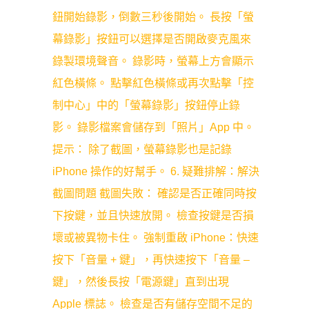
鈕開始錄影，倒數三秒後開始。 長按「螢
幕錄影」按鈕可以選擇是否開啟麥克風來
錄製環境聲音。 錄影時，螢幕上方會顯示
紅色橫條。 點擊紅色橫條或再次點擊「控
制中心」中的「螢幕錄影」按鈕停止錄
影。 錄影檔案會儲存到「照片」App 中。
提示： 除了截圖，螢幕錄影也是記錄
iPhone 操作的好幫手。 6. 疑難排解：解決
截圖問題 截圖失敗： 確認是否正確同時按
下按鍵，並且快速放開。 檢查按鍵是否損
壞或被異物卡住。 強制重啟 iPhone：快速
按下「音量 + 鍵」，再快速按下「音量 –
鍵」，然後長按「電源鍵」直到出現
Apple 標誌。 檢查是否有儲存空間不足的