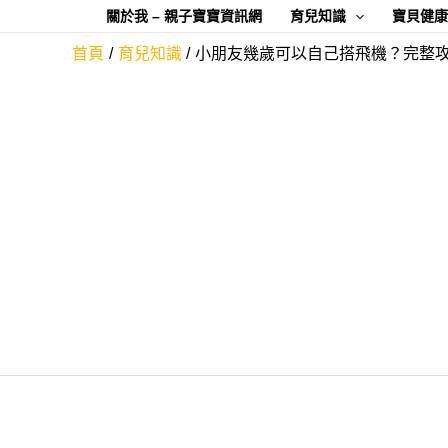
跳
關於我 – 親子寶寶資訊網
育兒知識
寶貝健
至
首頁
育兒知識
小朋友幾歲可以自己搭飛機？完整攻
主
要
內
容