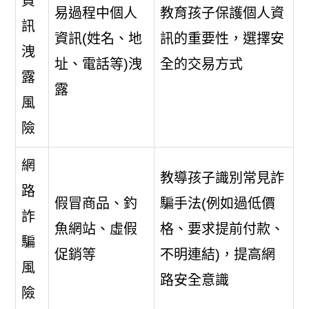
資
易過程中個人
教育孩子保護個人資
訊
資訊(姓名、地
訊的重要性，選擇安
洩
址、電話等)洩
全的交易方式
露
露
風
險
網
教導孩子識別常見詐
路
假冒商品、釣
騙手法(例如過低價
詐
魚網站、虛假
格、要求提前付款、
騙
促銷等
不明連結)，提高網
風
路安全意識
險