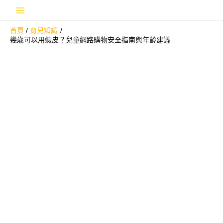
跳
Main
至
首頁
育兒知識
主
Menu
幾歲可以用蝦皮？兒童網路購物安全指南與年齡建議
要
內
容