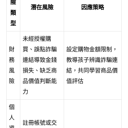
險
潛在風險
因應策略
類
型
未經授權購
財
買、誤點詐騙
設定購物金額限制，
務
連結導致金錢
教導孩子辨識詐騙連
風
損失、缺乏商
結，共同學習商品價
險
品價值判斷能
值評估
力
個
人
註冊帳號或交