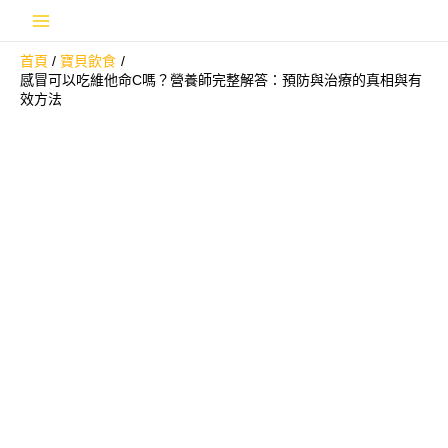
跳
Main
至
首頁
寶貝飲食
主
Menu
感冒可以吃維他命C嗎？營養師完整解答：預防與治療的真相與有
要
效方法
內
容