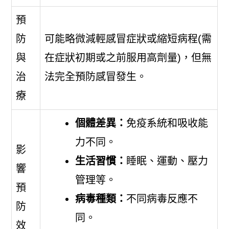
預
防
可能略微減輕感冒症狀或縮短病程(需
與
在症狀初期或之前服用高劑量)，但無
治
法完全預防感冒發生。
療
個體差異：
免疫系統和吸收能
力不同。
影
生活習慣：
睡眠、運動、壓力
響
管理等。
預
病毒種類：
不同病毒反應不
防
同。
效