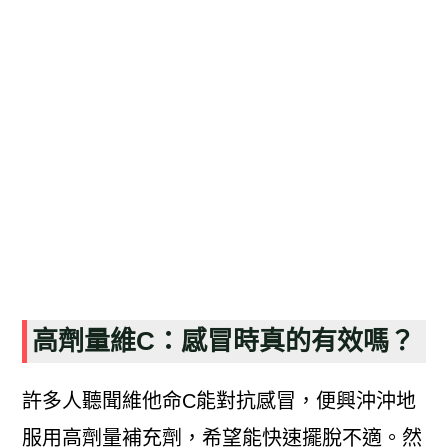
高劑量維C：感冒時真的有效嗎？
許多人聽聞維他命C能對抗感冒，便興沖沖地
服用高劑量補充劑，希望能快速擺脫不適。然