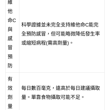
維
他
命C
科學證據並未完全支持維他命C能完
與
全預防感冒，但可能略微降低發生率
感
或縮短病程(需高劑量)。
冒
預
防
有
效
每日數百毫克，遠高於每日建議攝取
劑
量。單靠食物攝取可能不足。
量