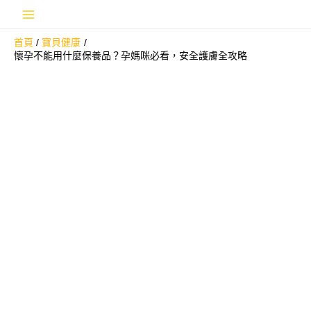
跳
Main
至
首頁
寶貝健康
主
Menu
懷孕不能用什麼保養品？孕媽咪必看，安全護膚全攻略
要
內
容