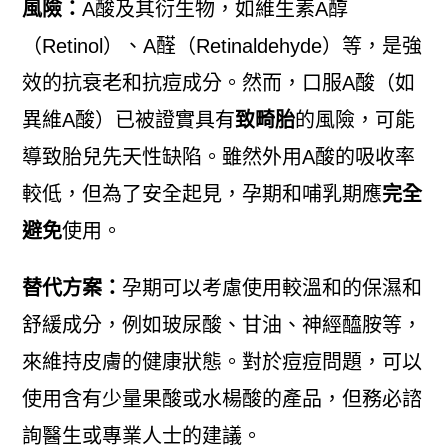
風險：
A酸及其衍生物，如維生素A醇
（Retinol）、A醛（Retinaldehyde）等，是強
效的抗衰老和抗痘成分。然而，口服A酸（如
異維A酸）已被證實具有
致畸胎
的風險，可能
導致胎兒先天性缺陷。雖然外用A酸的吸收率
較低，但為了安全起見，孕期和哺乳期應
完全
避免
使用。
替代方案：
孕期可以考慮使用較溫和的保濕和
舒緩成分，例如玻尿酸、甘油、神經醯胺等，
來維持皮膚的健康狀態。對於痘痘問題，可以
使用含有少量果酸或水楊酸的產品，但務必諮
詢醫生或專業人士的建議。