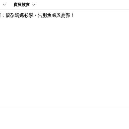
康
寶貝飲食
南：懷孕媽媽必學，告別焦慮與憂鬱！