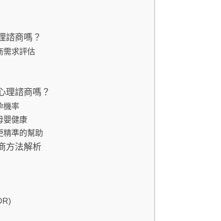
理諮商嗎？
商需求評估
心理諮商嗎？
孕機率
母嬰健康
更精準的幫助
商方法解析
R)