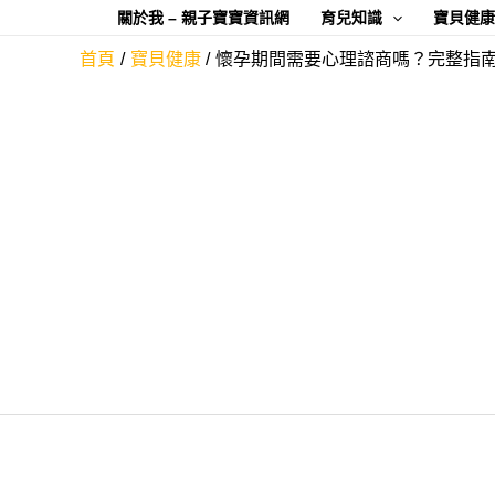
跳
關於我 – 親子寶寶資訊網
育兒知識
寶貝健
至
首頁
寶貝健康
懷孕期間需要心理諮商嗎？完整指
主
要
內
容