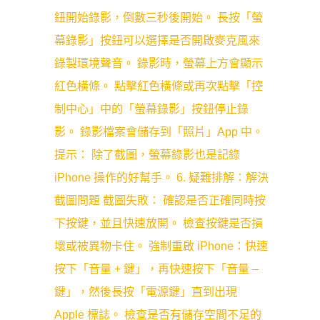
鈕開始錄影，倒數三秒後開始。 長按「螢
幕錄影」按鈕可以選擇是否開啟麥克風來
錄製環境聲音。 錄影時，螢幕上方會顯示
紅色橫條。 點擊紅色橫條或再次點擊「控
制中心」中的「螢幕錄影」按鈕停止錄
影。 錄影檔案會儲存到「照片」App 中。
提示： 除了截圖，螢幕錄影也是記錄
iPhone 操作的好幫手。 6. 疑難排解：解決
截圖問題 截圖失敗： 確認是否正確同時按
下按鍵，並且快速放開。 檢查按鍵是否損
壞或被異物卡住。 強制重啟 iPhone：快速
按下「音量 + 鍵」，再快速按下「音量 –
鍵」，然後長按「電源鍵」直到出現
Apple 標誌。 檢查是否有儲存空間不足的