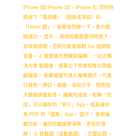
iPhone (如 iPhone SE、iPhone 8): 同時快
速按下「電源鍵」（側邊或頂部）和
「Home 鍵」，螢幕會閃爍一下，表示截
圖成功。 提示： 兩個按鍵都要同時按下，
並快速放開，否則可能會啟動 Siri 或調整
音量。 2. 截圖後的預覽與編輯：一站式解
決方案 截圖後，螢幕左下角會短暫出現截
圖縮圖。 點擊縮圖可進入編輯模式，可進
行裁剪、標記、繪圖、添加文字、使用放
大鏡強調重點等。 編輯完成後，點擊「完
成」可以儲存到「照片」App，或是儲存
為 PDF 到「檔案」App。 提示： 善用編
輯功能，讓你的截圖更清晰、更易於理
解！ 3. 長截圖（滾動截圖）：完整記錄，