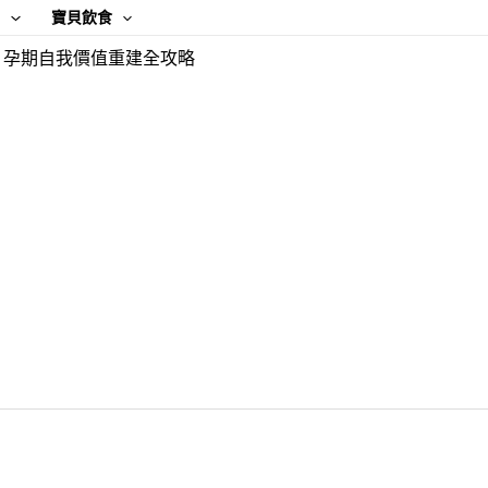
康
寶貝飲食
！孕期自我價值重建全攻略