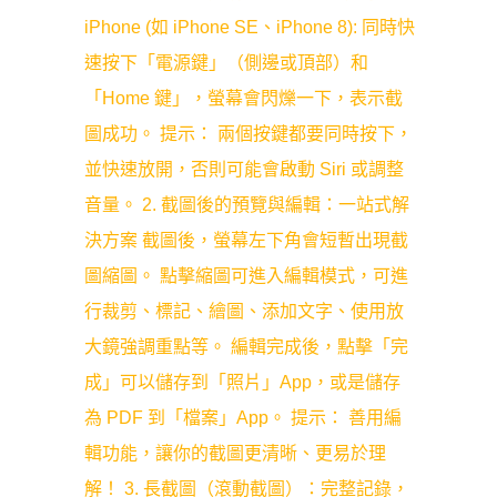
iPhone (如 iPhone SE、iPhone 8): 同時快
速按下「電源鍵」（側邊或頂部）和
「Home 鍵」，螢幕會閃爍一下，表示截
圖成功。 提示： 兩個按鍵都要同時按下，
並快速放開，否則可能會啟動 Siri 或調整
音量。 2. 截圖後的預覽與編輯：一站式解
決方案 截圖後，螢幕左下角會短暫出現截
圖縮圖。 點擊縮圖可進入編輯模式，可進
行裁剪、標記、繪圖、添加文字、使用放
大鏡強調重點等。 編輯完成後，點擊「完
成」可以儲存到「照片」App，或是儲存
為 PDF 到「檔案」App。 提示： 善用編
輯功能，讓你的截圖更清晰、更易於理
解！ 3. 長截圖（滾動截圖）：完整記錄，