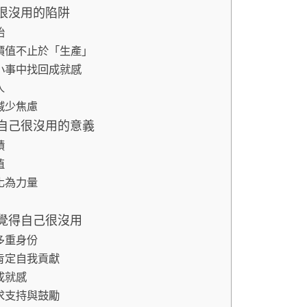
很沒用的陷阱
始
價值不止於「生產」
小事中找回成就感
人
減少焦慮
自己很沒用的意義
蹟
值
化為力量
覺得自己很沒用
多重身份
肯定自我貢獻
成就感
求支持與鼓勵