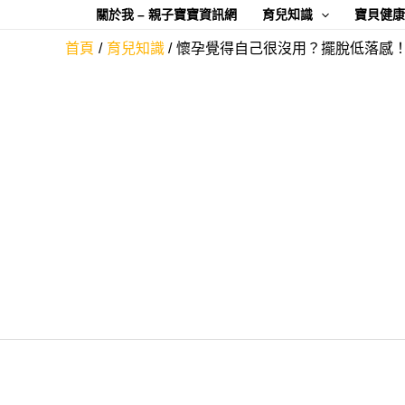
跳
關於我 – 親子寶寶資訊網
育兒知識
寶貝健
至
首頁
育兒知識
懷孕覺得自己很沒用？擺脫低落感
主
要
內
容