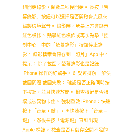
鈕開始錄影，倒數三秒後開始。 長按「螢
幕錄影」按鈕可以選擇是否開啟麥克風來
錄製環境聲音。 錄影時，螢幕上方會顯示
紅色橫條。 點擊紅色橫條或再次點擊「控
制中心」中的「螢幕錄影」按鈕停止錄
影。 錄影檔案會儲存到「照片」App 中。
提示： 除了截圖，螢幕錄影也是記錄
iPhone 操作的好幫手。 6. 疑難排解：解決
截圖問題 截圖失敗： 確認是否正確同時按
下按鍵，並且快速放開。 檢查按鍵是否損
壞或被異物卡住。 強制重啟 iPhone：快速
按下「音量 + 鍵」，再快速按下「音量 –
鍵」，然後長按「電源鍵」直到出現
Apple 標誌。 檢查是否有儲存空間不足的