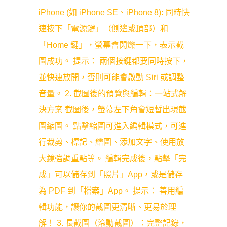
iPhone (如 iPhone SE、iPhone 8): 同時快
速按下「電源鍵」（側邊或頂部）和
「Home 鍵」，螢幕會閃爍一下，表示截
圖成功。 提示： 兩個按鍵都要同時按下，
並快速放開，否則可能會啟動 Siri 或調整
音量。 2. 截圖後的預覽與編輯：一站式解
決方案 截圖後，螢幕左下角會短暫出現截
圖縮圖。 點擊縮圖可進入編輯模式，可進
行裁剪、標記、繪圖、添加文字、使用放
大鏡強調重點等。 編輯完成後，點擊「完
成」可以儲存到「照片」App，或是儲存
為 PDF 到「檔案」App。 提示： 善用編
輯功能，讓你的截圖更清晰、更易於理
解！ 3. 長截圖（滾動截圖）：完整記錄，