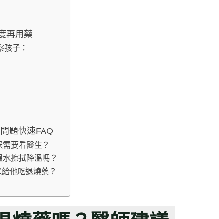
5度再用藥
察孩子：
問題快速FAQ
時候需要看醫生？
用溫水擦拭降溫嗎？
可以給他吃退燒藥？