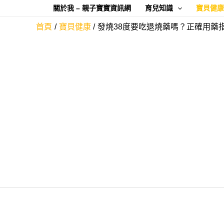
跳
關於我 – 親子寶寶資訊網
育兒知識
寶貝健
至
首頁
寶貝健康
發燒38度要吃退燒藥嗎？正確用藥
主
要
內
容