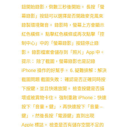
鈕開始錄影，倒數三秒後開始。 長按「螢
幕錄影」按鈕可以選擇是否開啟麥克風來
錄製環境聲音。 錄影時，螢幕上方會顯示
紅色橫條。 點擊紅色橫條或再次點擊「控
制中心」中的「螢幕錄影」按鈕停止錄
影。 錄影檔案會儲存到「照片」App 中。
提示： 除了截圖，螢幕錄影也是記錄
iPhone 操作的好幫手。 6. 疑難排解：解決
截圖問題 截圖失敗： 確認是否正確同時按
下按鍵，並且快速放開。 檢查按鍵是否損
壞或被異物卡住。 強制重啟 iPhone：快速
按下「音量 + 鍵」，再快速按下「音量 –
鍵」，然後長按「電源鍵」直到出現
Apple 標誌。 檢查是否有儲存空間不足的