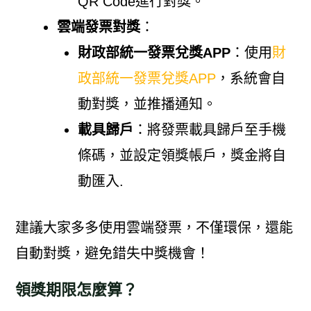
QR Code進行對獎。
雲端發票對獎
：
財政部統一發票兌獎APP
：使用
財
政部統一發票兌獎APP
，系統會自
動對獎，並推播通知。
載具歸戶
：將發票載具歸戶至手機
條碼，並設定領獎帳戶，獎金將自
動匯入.
建議大家多多使用雲端發票，不僅環保，還能
自動對獎，避免錯失中獎機會！
領獎期限怎麼算？