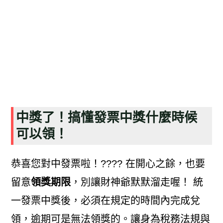
中獎了！搞懂發票中獎什麼時候
可以領！
恭喜您對中發票啦！???? 在開心之餘，也要
留意
領獎期限
，別讓財神爺默默溜走喔！ 統
一發票中獎後，必須在規定的時間內完成兌
領，逾期可是無法領獎的。讓身為稅務法規與