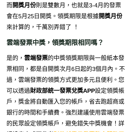
而
開獎月份
則是雙數月，也就是3-4月的發票
會在5月25日開獎。領獎期限是根據
開獎月份
來計算的，千萬別弄錯了 ！
雲端發票中獎，領獎期限相同嗎？
是的，
雲端發票
的中獎領獎期限與一般紙本發
票相同，都是自開獎次月6日起的3個月內。不
過，雲端發票的領獎方式更加多元且便利。您
可以透過
財政部統一發票兌獎APP
設定領獎帳
戶，獎金將自動匯入您的帳戶，省去跑超商或
銀行的時間和手續費。強烈建議使用雲端發票
的民眾設定領獎帳戶，避免錯失中獎機會！詳