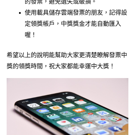
的發票，避免遺失或破損。
使用載具儲存雲端發票的朋友，記得設
定領獎帳戶，中獎獎金才能自動匯入
喔！
希望以上的說明能幫助大家更清楚瞭解發票中
獎的領獎時間，祝大家都能幸運中大獎！