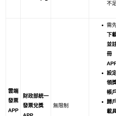
不
需
下
並
冊
AP
設
領
雲端
帳
財政部統一
發票
歸
發票兌獎
無限制
APP
載
APP