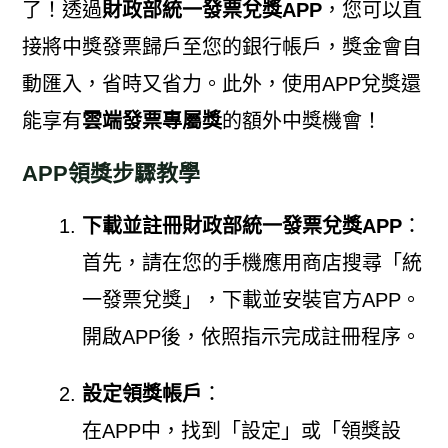
了！透過
財政部統一發票兌獎APP
，您可以直
接將中獎發票歸戶至您的銀行帳戶，獎金會自
動匯入，省時又省力。此外，使用APP兌獎還
能享有
雲端發票專屬獎
的額外中獎機會！
APP領獎步驟教學
下載並註冊財政部統一發票兌獎APP
：
首先，請在您的手機應用商店搜尋「統
一發票兌獎」，下載並安裝官方APP。
開啟APP後，依照指示完成註冊程序。
設定領獎帳戶
：
在APP中，找到「設定」或「領獎設