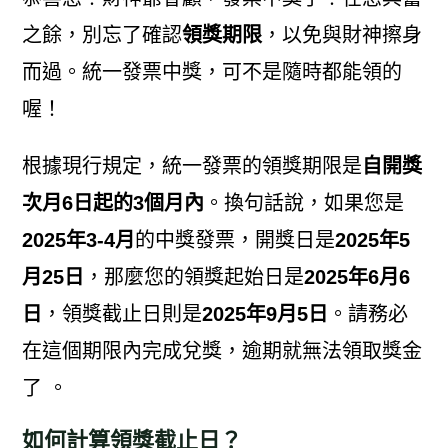
之餘，別忘了確認
領獎期限
，以免與財神擦身
而過。統一發票中獎，可不是隨時都能領的
喔！
根據現行規定，統一發票的領獎期限是
自開獎
次月6日起的3個月內
。換句話說，如果您是
2025年3-4月
的中獎發票，開獎日是
2025年5
月25日
，那麼您的領獎起始日是
2025年6月6
日
，領獎截止日則是
2025年9月5日
。請務必
在這個期限內完成兌獎，逾期就無法領取獎金
了 。
如何計算領獎截止日？