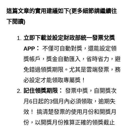
這篇文章的實用建議如下(更多細節請繼續往
下閱讀)
立即下載並設定財政部統一發票兌獎
APP：
不僅可自動對獎，還能設定領
獎帳戶，獎金自動匯入，省時省力，避
免錯過領獎期限。尤其是雲端發票，務
必設定才能領取專屬獎！
記住領獎期限：
發票中獎，自開獎次
月6日起的3個月內必須領取，逾期失
效！ 搞清楚發票的使用月份和開獎月
份，以開獎月份推算正確的領獎截止