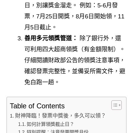
日，別讓獎金溜走。 例如：5-6月發
票，7月25日開獎，8月6日開始領，11
月5日截止。
善用多元領獎管道：
除了銀行外，還
可利用四大超商領獎（有金額限制）。
仔細閱讀財政部公告的領獎注意事項，
確認發票完整性，並備妥所需文件，避
免白跑一趟。
Table of Contents
財神降臨！發票中獎後，多久可以領？
如何計算領獎截止日？
特別提醒：注意發票開獎月份