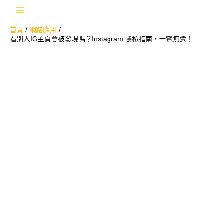
跳
Main
至
首頁
網路應用
主
Menu
看別人IG主頁會被發現嗎？Instagram 隱私指南，一覽無遺！
要
內
容