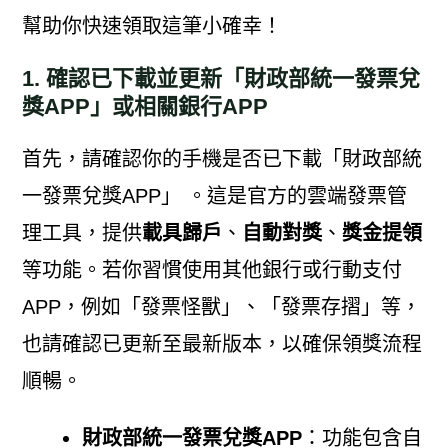
幫助你快速領取這筆小確幸！
1. 確認已下載並更新「財政部統一發票兌
獎APP」或相關銀行APP
首先，請確認你的手機是否已下載「財政部統
一發票兌獎APP」 。這是官方的雲端發票管
理工具，提供
載具歸戶
、
自動對獎
、
獎金提領
等功能。若你習慣使用其他銀行或行動支付
APP，例如「發票怪獸」、「發票存摺」等，
也請確認已更新至最新版本，以確保領獎流程
順暢。
財政部統一發票兌獎APP
：功能包含自