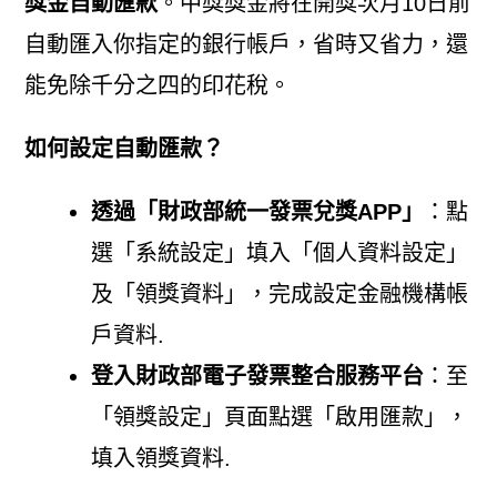
獎金自動匯款
。中獎獎金將在開獎次月10日前
自動匯入你指定的銀行帳戶，省時又省力，還
能免除千分之四的印花稅。
如何設定自動匯款？
透過「財政部統一發票兌獎APP」
：點
選「系統設定」填入「個人資料設定」
及「領獎資料」，完成設定金融機構帳
戶資料.
登入財政部電子發票整合服務平台
：至
「領獎設定」頁面點選「啟用匯款」，
填入領獎資料.