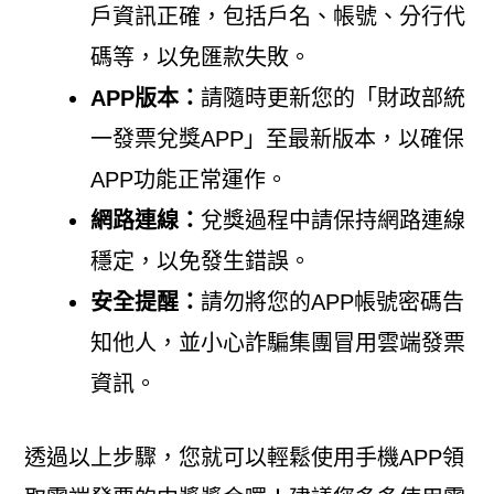
戶資訊正確，包括戶名、帳號、分行代
碼等，以免匯款失敗。
APP版本：
請隨時更新您的「財政部統
一發票兌獎APP」至最新版本，以確保
APP功能正常運作。
網路連線：
兌獎過程中請保持網路連線
穩定，以免發生錯誤。
安全提醒：
請勿將您的APP帳號密碼告
知他人，並小心詐騙集團冒用雲端發票
資訊。
透過以上步驟，您就可以輕鬆使用手機APP領