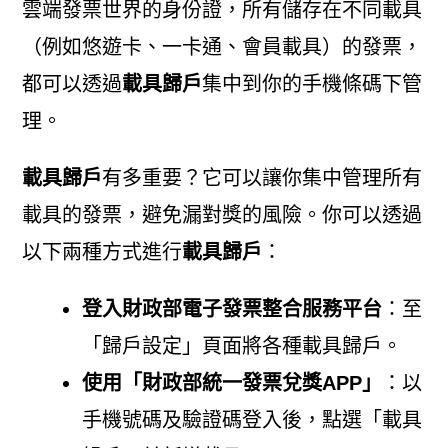
雲端發票世界的身份證，所有儲存在不同載具
（例如悠遊卡、一卡通、會員載具）的發票，
都可以透過
載具歸戶
集中到你的手機條碼下管
理。
載具歸戶
有多重要？它可以讓你集中管理所有
載具的發票，避免漏對獎的風險。你可以透過
以下兩種方式進行
載具歸戶
：
登入財政部電子發票整合服務平台
：至
「歸戶設定」頁面將各種載具歸戶。
使用「財政部統一發票兌獎APP」
：以
手機號碼及驗證碼登入後，點選「載具