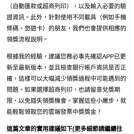
（自動匯款或超商列印），以及輸入必要的驗
證資訊。此外，針對使用不同載具（例如手機
條碼、悠遊卡）的朋友，我們也會提供相應的
領獎流程說明。
根據我的經驗，建議您務必事先確認APP已更
新至最新版本，並且檢查銀行帳戶資訊是否正
確，這樣可以大幅減少領獎過程中可能遇到的
問題。如果選擇超商列印，也請留意兌獎期
限，以免錯失領獎機會。掌握這些小撇步，就
能輕鬆領取您的雲端發票中獎獎金！
這篇文章的實用建議如下(更多細節請繼續往