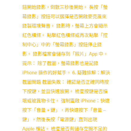
鈕開始錄影，倒數三秒後開始。 長按「螢
幕錄影」按鈕可以選擇是否開啟麥克風來
錄製環境聲音。 錄影時，螢幕上方會顯示
紅色橫條。 點擊紅色橫條或再次點擊「控
制中心」中的「螢幕錄影」按鈕停止錄
影。 錄影檔案會儲存到「照片」App 中。
提示： 除了截圖，螢幕錄影也是記錄
iPhone 操作的好幫手。 6. 疑難排解：解決
截圖問題 截圖失敗： 確認是否正確同時按
下按鍵，並且快速放開。 檢查按鍵是否損
壞或被異物卡住。 強制重啟 iPhone：快速
按下「音量 + 鍵」，再快速按下「音量 –
鍵」，然後長按「電源鍵」直到出現
Apple 標誌。 檢查是否有儲存空間不足的