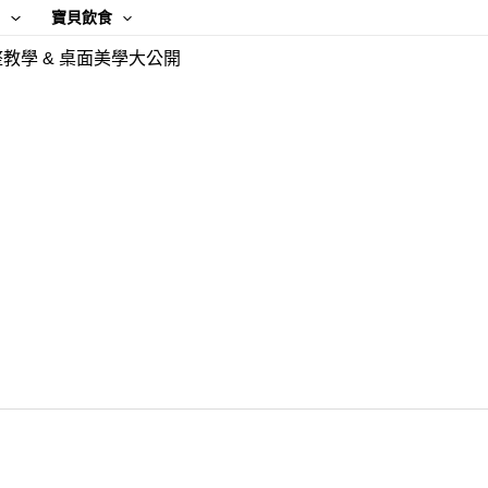
康
寶貝飲食
教學 & 桌面美學大公開