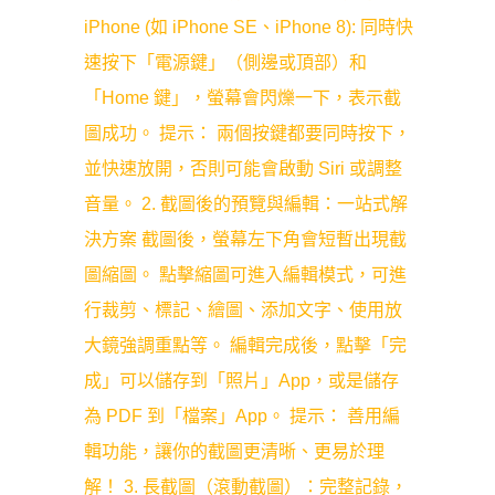
iPhone (如 iPhone SE、iPhone 8): 同時快
速按下「電源鍵」（側邊或頂部）和
「Home 鍵」，螢幕會閃爍一下，表示截
圖成功。 提示： 兩個按鍵都要同時按下，
並快速放開，否則可能會啟動 Siri 或調整
音量。 2. 截圖後的預覽與編輯：一站式解
決方案 截圖後，螢幕左下角會短暫出現截
圖縮圖。 點擊縮圖可進入編輯模式，可進
行裁剪、標記、繪圖、添加文字、使用放
大鏡強調重點等。 編輯完成後，點擊「完
成」可以儲存到「照片」App，或是儲存
為 PDF 到「檔案」App。 提示： 善用編
輯功能，讓你的截圖更清晰、更易於理
解！ 3. 長截圖（滾動截圖）：完整記錄，