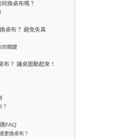
腦如何換桌布嗎？
學
換桌布？ 避免失真
布的關鍵
桌布？ 讓桌面動起來！
項
布？
速FAQ
如何快速更換桌布？