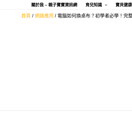
跳
關於我 – 親子寶寶資訊網
育兒知識
寶貝健
至
首頁
網路應用
電腦如何換桌布？初學者必學！完整
主
要
內
容