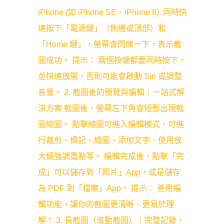
iPhone (如 iPhone SE、iPhone 8): 同時快
速按下「電源鍵」（側邊或頂部）和
「Home 鍵」，螢幕會閃爍一下，表示截
圖成功。 提示： 兩個按鍵都要同時按下，
並快速放開，否則可能會啟動 Siri 或調整
音量。 2. 截圖後的預覽與編輯：一站式解
決方案 截圖後，螢幕左下角會短暫出現截
圖縮圖。 點擊縮圖可進入編輯模式，可進
行裁剪、標記、繪圖、添加文字、使用放
大鏡強調重點等。 編輯完成後，點擊「完
成」可以儲存到「照片」App，或是儲存
為 PDF 到「檔案」App。 提示： 善用編
輯功能，讓你的截圖更清晰、更易於理
解！ 3. 長截圖（滾動截圖）：完整記錄，