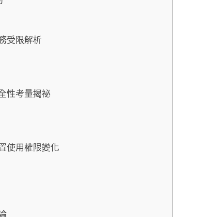
份
？服務受限解析
？安全性考量揭祕
？裝置使用權限變化
結論