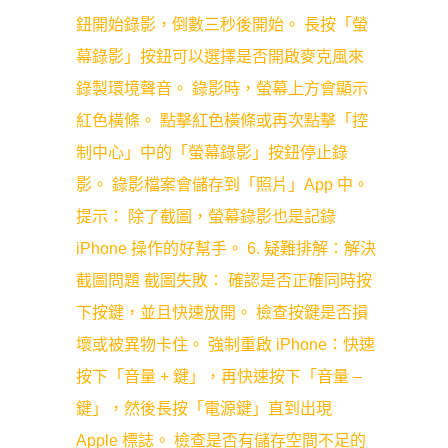
鈕開始錄影，倒數三秒後開始。 長按「螢
幕錄影」按鈕可以選擇是否開啟麥克風來
錄製環境聲音。 錄影時，螢幕上方會顯示
紅色橫條。 點擊紅色橫條或再次點擊「控
制中心」中的「螢幕錄影」按鈕停止錄
影。 錄影檔案會儲存到「照片」App 中。
提示： 除了截圖，螢幕錄影也是記錄
iPhone 操作的好幫手。 6. 疑難排解：解決
截圖問題 截圖失敗： 確認是否正確同時按
下按鍵，並且快速放開。 檢查按鍵是否損
壞或被異物卡住。 強制重啟 iPhone：快速
按下「音量 + 鍵」，再快速按下「音量 –
鍵」，然後長按「電源鍵」直到出現
Apple 標誌。 檢查是否有儲存空間不足的