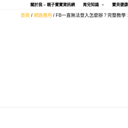
跳
關於我 – 親子寶寶資訊網
育兒知識
寶貝健
至
首頁
網路應用
FB一直無法登入怎麼辦？完整教學：
主
要
內
容