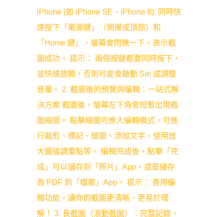
iPhone (如 iPhone SE、iPhone 8): 同時快
速按下「電源鍵」（側邊或頂部）和
「Home 鍵」，螢幕會閃爍一下，表示截
圖成功。 提示： 兩個按鍵都要同時按下，
並快速放開，否則可能會啟動 Siri 或調整
音量。 2. 截圖後的預覽與編輯：一站式解
決方案 截圖後，螢幕左下角會短暫出現截
圖縮圖。 點擊縮圖可進入編輯模式，可進
行裁剪、標記、繪圖、添加文字、使用放
大鏡強調重點等。 編輯完成後，點擊「完
成」可以儲存到「照片」App，或是儲存
為 PDF 到「檔案」App。 提示： 善用編
輯功能，讓你的截圖更清晰、更易於理
解！ 3. 長截圖（滾動截圖）：完整記錄，