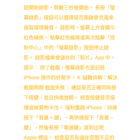
鈕開始錄影，倒數三秒後開始。 長按「螢
幕錄影」按鈕可以選擇是否開啟麥克風來
錄製環境聲音。 錄影時，螢幕上方會顯示
紅色橫條。 點擊紅色橫條或再次點擊「控
制中心」中的「螢幕錄影」按鈕停止錄
影。 錄影檔案會儲存到「照片」App 中。
提示： 除了截圖，螢幕錄影也是記錄
iPhone 操作的好幫手。 6. 疑難排解：解決
截圖問題 截圖失敗： 確認是否正確同時按
下按鍵，並且快速放開。 檢查按鍵是否損
壞或被異物卡住。 強制重啟 iPhone：快速
按下「音量 + 鍵」，再快速按下「音量 –
鍵」，然後長按「電源鍵」直到出現
Apple 標誌。 檢查是否有儲存空間不足的