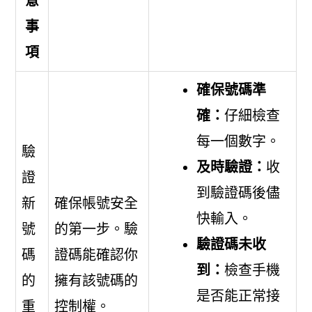
意
事
項
確保號碼準
確：
仔細檢查
每一個數字。
驗
及時驗證：
收
證
到驗證碼後儘
新
確保帳號安全
快輸入。
號
的第一步。驗
驗證碼未收
碼
證碼能確認你
到：
檢查手機
的
擁有該號碼的
是否能正常接
重
控制權。