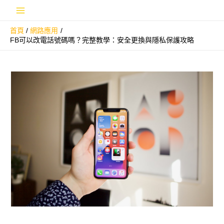
跳
Main
至
首頁
網路應用
主
Menu
FB可以改電話號碼嗎？完整教學：安全更換與隱私保護攻略
要
內
容