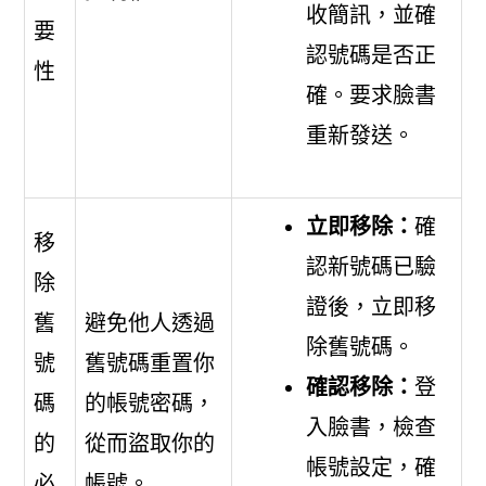
收簡訊，並確
要
認號碼是否正
性
確。要求臉書
重新發送。
立即移除：
確
移
認新號碼已驗
除
證後，立即移
舊
避免他人透過
除舊號碼。
號
舊號碼重置你
確認移除：
登
碼
的帳號密碼，
入臉書，檢查
的
從而盜取你的
帳號設定，確
必
帳號。