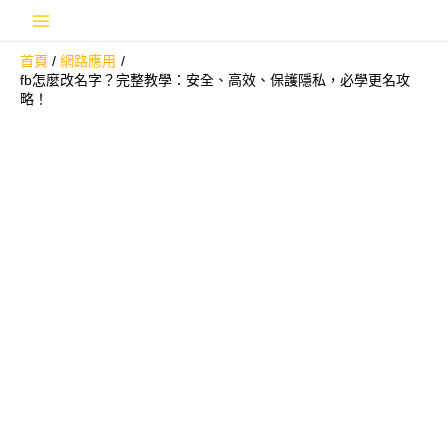
跳
Main
至
首頁
網路應用
主
Menu
fb怎麼改名字？完整教學：安全、高效、保護隱私，必學更名攻
要
略！
內
容