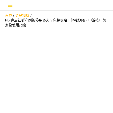
跳
Main
至
首頁
育兒知識
主
Menu
FB 違反社群守則被停用多久？完整攻略：停權期限、申訴技巧與
要
安全使用指南
內
容