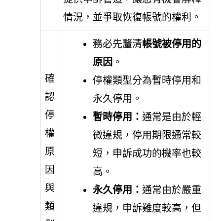
情況，並爭取恢復帳號的權利。
務必先釐清
帳號被停用的
原因
。
確
停權類型分為暫時停用和
認
永久停用。
停
暫時停用：
通常是由於輕
權
微違規，停用期限通常較
原
短，申訴成功的機率也較
因
高。
與
永久停用：
通常由於嚴重
類
違規，申訴難度較高，但