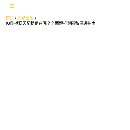
跳
Main
至
首頁
網路應用
主
Menu
IG刪掉聊天記錄還在嗎？全面解析與隱私保護指南
要
內
容