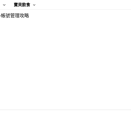
康
寶貝飲食
多帳號管理攻略