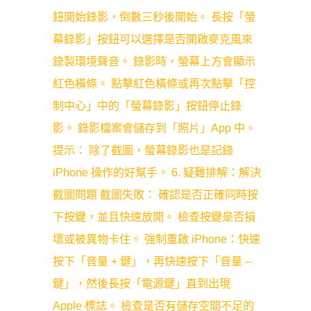
鈕開始錄影，倒數三秒後開始。 長按「螢
幕錄影」按鈕可以選擇是否開啟麥克風來
錄製環境聲音。 錄影時，螢幕上方會顯示
紅色橫條。 點擊紅色橫條或再次點擊「控
制中心」中的「螢幕錄影」按鈕停止錄
影。 錄影檔案會儲存到「照片」App 中。
提示： 除了截圖，螢幕錄影也是記錄
iPhone 操作的好幫手。 6. 疑難排解：解決
截圖問題 截圖失敗： 確認是否正確同時按
下按鍵，並且快速放開。 檢查按鍵是否損
壞或被異物卡住。 強制重啟 iPhone：快速
按下「音量 + 鍵」，再快速按下「音量 –
鍵」，然後長按「電源鍵」直到出現
Apple 標誌。 檢查是否有儲存空間不足的