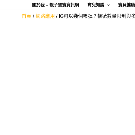
跳
關於我 – 親子寶寶資訊網
育兒知識
寶貝健
至
首頁
網路應用
IG可以幾個帳號？帳號數量限制與
主
要
內
容