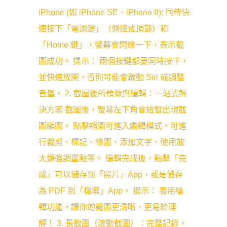
iPhone (如 iPhone SE、iPhone 8): 同時快
速按下「電源鍵」（側邊或頂部）和
「Home 鍵」，螢幕會閃爍一下，表示截
圖成功。 提示： 兩個按鍵都要同時按下，
並快速放開，否則可能會啟動 Siri 或調整
音量。 2. 截圖後的預覽與編輯：一站式解
決方案 截圖後，螢幕左下角會短暫出現截
圖縮圖。 點擊縮圖可進入編輯模式，可進
行裁剪、標記、繪圖、添加文字、使用放
大鏡強調重點等。 編輯完成後，點擊「完
成」可以儲存到「照片」App，或是儲存
為 PDF 到「檔案」App。 提示： 善用編
輯功能，讓你的截圖更清晰、更易於理
解！ 3. 長截圖（滾動截圖）：完整記錄，