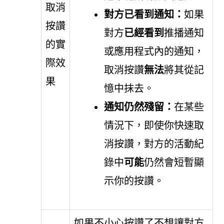
取消
對方已看到通知：
如果
按讚
對方
已經看到
推播通知
的實
或應用程式內的通知，
際效
取消按讚
無法
將其從記
果
憶中抹去。
通知仍然殘留：
在某些
情況下，即使你快速取
消按讚，對方的活動紀
錄中
可能
仍然會短暫顯
示你的按讚。
如果不小心按讚了不想讓對方