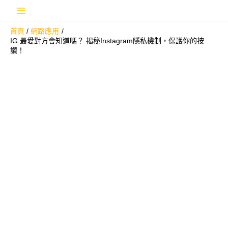
跳
Main
至
首頁
網路應用
主
Menu
IG 最愛對方會知道嗎？ 揭秘Instagram隱私機制，保護你的按
要
讚！
內
容