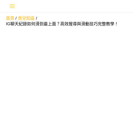
跳
Main
至
首頁
育兒知識
主
Menu
IG聊天紀錄如何滑到最上面？高效搜尋與滑動技巧完整教學！
要
內
容