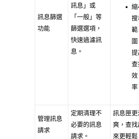
訊息」或
縮
訊息篩選
「一般」等
搜
功能
篩選選項，
範
快速過濾訊
圍
息。
提
查
效
率
定期清理不
訊息匣更
管理訊息
必要的訊息
爽，查找
請求
請求。
來更輕鬆