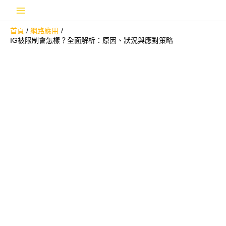
跳
Main
至
首頁
網路應用
主
Menu
IG被限制會怎樣？全面解析：原因、狀況與應對策略
要
內
容