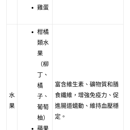
雞蛋
柑橘
類水
果
（柳
丁、
富含維生素、礦物質和膳
橘
水
食纖維，增強免疫力、促
子、
果
進腸道蠕動、維持血壓穩
葡萄
定。
柚）
蘋果