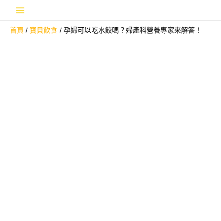
跳
Main
至
首頁
寶貝飲食
孕婦可以吃水餃嗎？婦產科營養專家來解答！
主
Menu
要
內
容