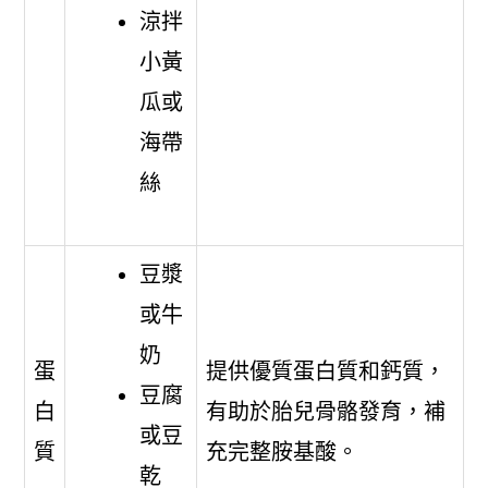
涼拌
小黃
瓜或
海帶
絲
豆漿
或牛
奶
蛋
提供優質蛋白質和鈣質，
豆腐
白
有助於胎兒骨骼發育，補
或豆
質
充完整胺基酸。
乾