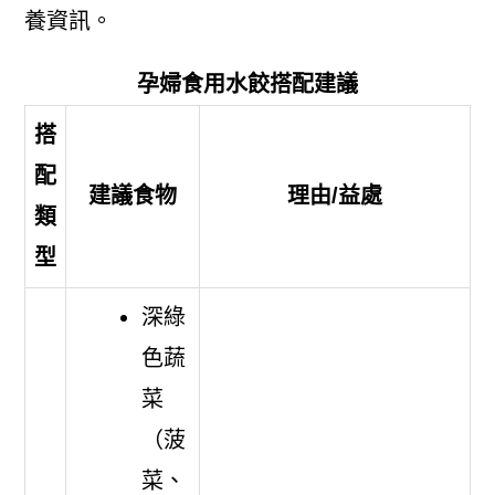
養資訊。
孕婦食用水餃搭配建議
搭
配
建議食物
理由/益處
類
型
深綠
色蔬
菜
（菠
菜、