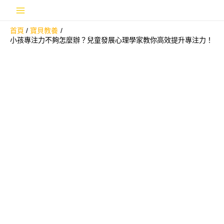
跳
Main
至
首頁
寶貝教養
主
Menu
小孩專注力不夠怎麼辦？兒童發展心理學家教你高效提升專注力！
要
內
容