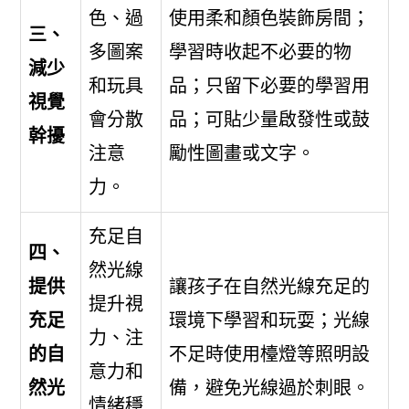
色、過
使用柔和顏色裝飾房間；
三、
多圖案
學習時收起不必要的物
減少
和玩具
品；只留下必要的學習用
視覺
會分散
品；可貼少量啟發性或鼓
幹擾
注意
勵性圖畫或文字。
力。
充足自
四、
然光線
提供
讓孩子在自然光線充足的
提升視
充足
環境下學習和玩耍；光線
力、注
的自
不足時使用檯燈等照明設
意力和
然光
備，避免光線過於刺眼。
情緒穩