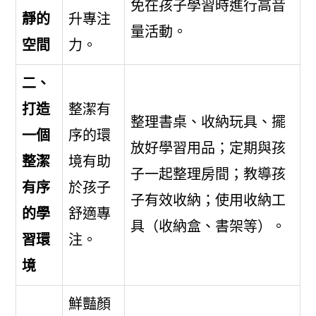
免在孩子學習時進行高音
靜的
升專注
量活動。
空間
力。
二、
打造
整潔有
整理書桌、收納玩具、擺
一個
序的環
放好學習用品；定期與孩
整潔
境有助
子一起整理房間；教導孩
有序
於孩子
子有效收納；使用收納工
的學
舒適專
具（收納盒、書架等）。
習環
注。
境
鮮豔顏