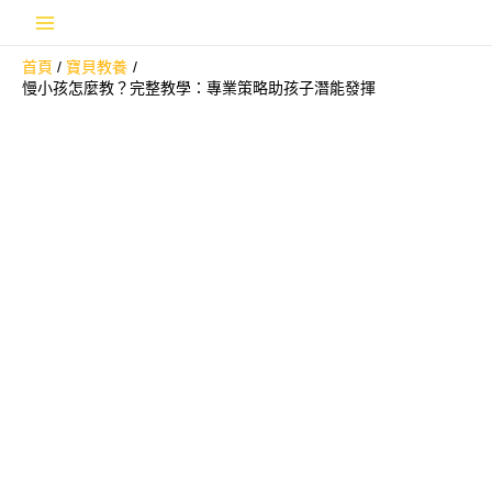
跳
Main
至
首頁
寶貝教養
主
Menu
慢小孩怎麼教？完整教學：專業策略助孩子潛能發揮
要
內
容